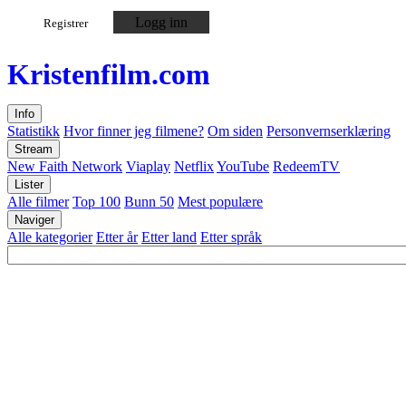
Logg inn
Registrer
Kristen
film
.com
Info
Statistikk
Hvor finner jeg filmene?
Om siden
Personvernserklæring
Stream
New Faith Network
Viaplay
Netflix
YouTube
RedeemTV
Lister
Alle filmer
Top 100
Bunn 50
Mest populære
Naviger
Alle kategorier
Etter år
Etter land
Etter språk