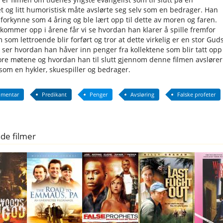
et og litt humoristisk måte avslørte seg selv som en bedrager. Han
 forkynne som 4 åring og ble lært opp til dette av moren og faren.
kommer opp i årene får vi se hvordan han klarer å spille fremfor
som lettroende blir forført og tror at dette virkelig er en stor Gud
 ser hvordan han håver inn penger fra kollektene som blir tatt opp
ore møtene og hvordan han til slutt gjennom denne filmen avslører
 som en hykler, skuespiller og bedrager.
mentar
Predikant
Penger
Avsløring
Falske profeter
de filmer