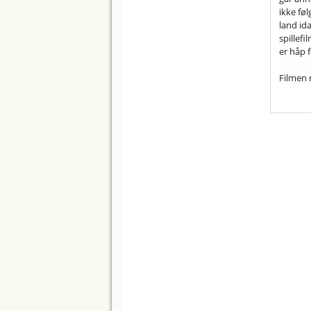
ikke fø
land id
spillef
er håp f
Filmen 