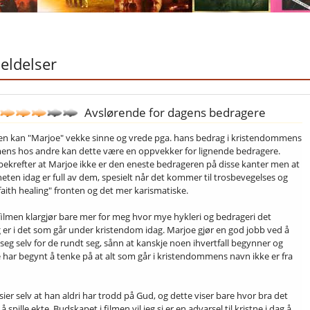
ldelser
Avslørende for dagens bedragere
n kan "Marjoe" vekke sinne og vrede pga. hans bedrag i kristendommens
ens hos andre kan dette være en oppvekker for lignende bedragere.
bekrefter at Marjoe ikke er den eneste bedrageren på disse kanter men at
heten idag er full av dem, spesielt når det kommer til trosbevegelses og
faith healing" fronten og det mer karismatiske.
ilmen klargjør bare mer for meg hvor mye hykleri og bedrageri det
g er i det som går under kristendom idag. Marjoe gjør en god jobb ved å
 seg selv for de rundt seg, sånn at kanskje noen ihvertfall begynner og
e har begynt å tenke på at alt som går i kristendommens navn ikke er fra
ier selv at han aldri har trodd på Gud, og dette viser bare hvor bra det
å spille ekte. Budskapet i filmen vil jeg si er en advarsel til kristne i dag å