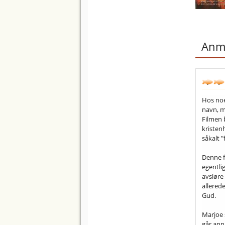
Anme
Hos noe
navn, m
Filmen 
kristen
såkalt "
Denne f
egentli
avsløre
allered
Gud.
Marjoe s
går ann 