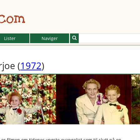
.com
Lister
Naviger
rjoe
(
1972
)
 er filmen om tidenes yngste evangelist som til slutt på en