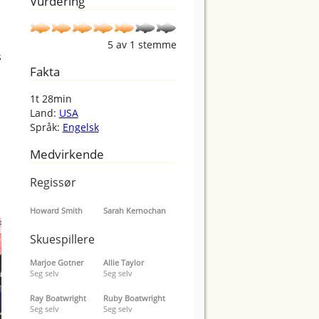
Vurdering
5
av
1
stemme
s
Fakta
1t 28min
Land:
USA
Språk:
Engelsk
Medvirkende
Regissør
Howard Smith
Sarah Kernochan
Skuespillere
Marjoe Gotner
Allie Taylor
Seg selv
Seg selv
Ray Boatwright
Ruby Boatwright
Seg selv
Seg selv