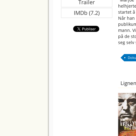
Trailer
helhjert
startet å
IMDb (7.2)
Når han 
publikum 
mann. Vi
på de st
seg selv
Doku
Lignen