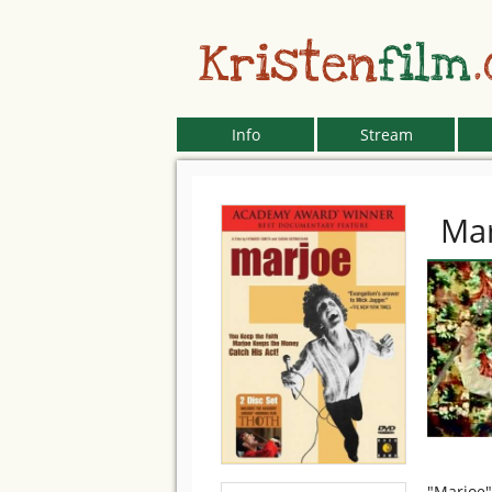
Kristen
film
Info
Stream
Ma
"Marjoe"