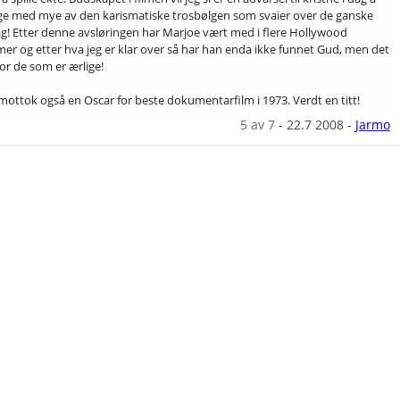
lge med mye av den karismatiske trosbølgen som svaier over de ganske
ag! Etter denne avsløringen har Marjoe vært med i flere Hollywood
ilmer og etter hva jeg er klar over så har han enda ikke funnet Gud, men det
or de som er ærlige!
mottok også en Oscar for beste dokumentarfilm i 1973. Verdt en titt!
5
av 7
-
22.7 2008
-
Jarmo