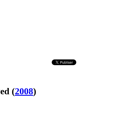
wed
(
2008
)