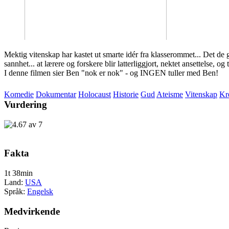
Mektig vitenskap har kastet ut smarte idér fra klasserommet... Det de g
sannhet... at lærere og forskere blir latterliggjort, nektet ansettelse, og
I denne filmen sier Ben "nok er nok" - og INGEN tuller med Ben!
Komedie
Dokumentar
Holocaust
Historie
Gud
Ateisme
Vitenskap
Kr
Vurdering
Fakta
1t 38min
Land:
USA
Språk:
Engelsk
Medvirkende