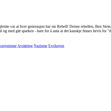
lemte var at hver generasjon har sin Rebell! Denne rebellen, Ben Stein r
 til og med gitt sparken - bare for å anta at det kanskje finnes bevis for "d
easjonisme
Avsløring
Nazisme
Evolusjon