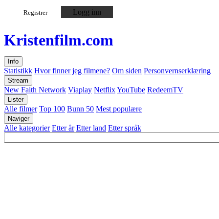
Logg inn
Registrer
Kristen
film
.com
Info
Statistikk
Hvor finner jeg filmene?
Om siden
Personvernserklæring
Stream
New Faith Network
Viaplay
Netflix
YouTube
RedeemTV
Lister
Alle filmer
Top 100
Bunn 50
Mest populære
Naviger
Alle kategorier
Etter år
Etter land
Etter språk