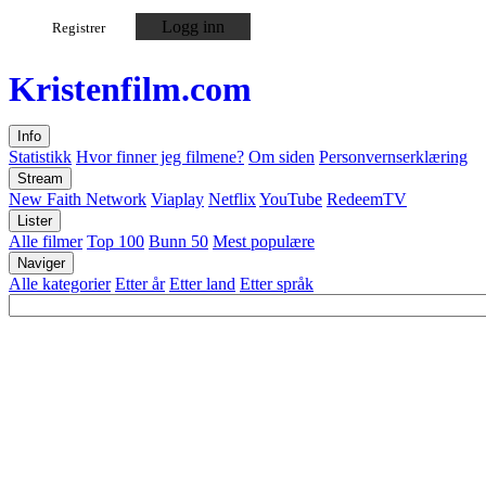
Logg inn
Registrer
Kristen
film
.com
Info
Statistikk
Hvor finner jeg filmene?
Om siden
Personvernserklæring
Stream
New Faith Network
Viaplay
Netflix
YouTube
RedeemTV
Lister
Alle filmer
Top 100
Bunn 50
Mest populære
Naviger
Alle kategorier
Etter år
Etter land
Etter språk