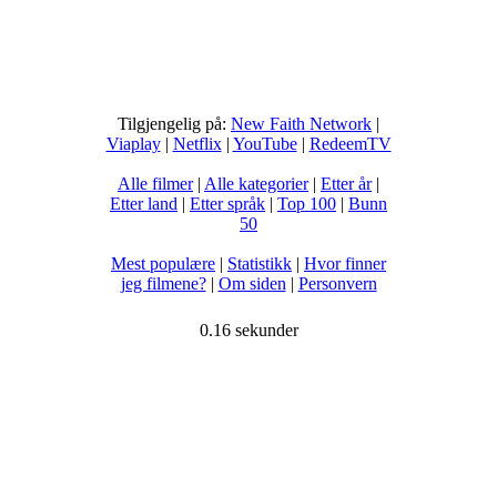
Tilgjengelig på:
New Faith Network
|
Viaplay
|
Netflix
|
YouTube
|
RedeemTV
Alle filmer
|
Alle kategorier
|
Etter år
|
Etter land
|
Etter språk
|
Top 100
|
Bunn
50
Mest populære
|
Statistikk
|
Hvor finner
jeg filmene?
|
Om siden
|
Personvern
0.16 sekunder