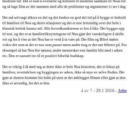
moderne tid. Det er som å oversette og kritisere et moderne samfunn til Noas tid
og så lage film av det sammen med alle de problemer og argumenter vi ser i dag.
Det må selvsagt diktes en del og det brukes en god del tid på å bygge et forhold
til familien til Noa og deres relasjoner og det er noe lettsindig over det hele i
klassisk britisk humor stil. Alle hovedkarakterene er lett å like. Det bygges opp
til noe, og det er at familietilknytningene til Noa gjør det vanskeligere å skille
vei og for å vise at det Noa har er verd å ta vare på. Der film og Bibel møtes
virker det som at det er noe som passer mens andre ting er det tatt friheter på. For
eksempel så har Noa fire sønner, andre mennesker enn familie blir med i arken
etc. Den er uansett tro til et positivt bibelsk budskap.
Det er viktig å få med seg at dette ikke er hele Noa historien, det er fokus på
familien, overtalelsen og byggingen av arken, ikke så mye av selve floden. Det
gjør at slutten kommer litt brått på uten at det ødelegger filmen eller gjør at den
ikke er severdig, for det er den.
4
av 7
-
29.1 2016
-
John