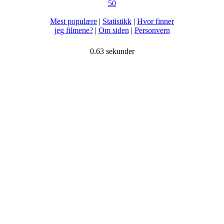
50
Mest populære
|
Statistikk
|
Hvor finner
jeg filmene?
|
Om siden
|
Personvern
0.63 sekunder