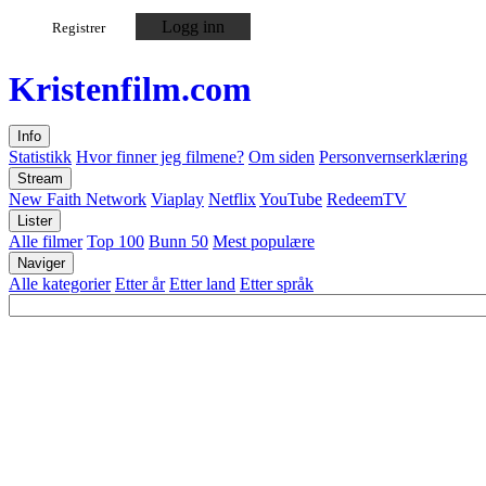
Logg inn
Registrer
Kristen
film
.com
Info
Statistikk
Hvor finner jeg filmene?
Om siden
Personvernserklæring
Stream
New Faith Network
Viaplay
Netflix
YouTube
RedeemTV
Lister
Alle filmer
Top 100
Bunn 50
Mest populære
Naviger
Alle kategorier
Etter år
Etter land
Etter språk