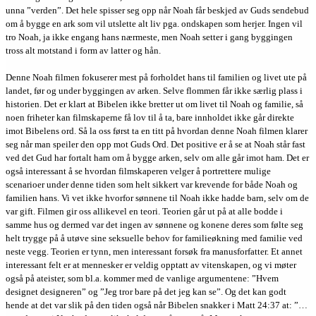
unna ”verden”. Det hele spisser seg opp når Noah får beskjed av Guds sendebud
om å bygge en ark som vil utslette alt liv pga. ondskapen som herjer. Ingen vil
tro Noah, ja ikke engang hans nærmeste, men Noah setter i gang byggingen
tross alt motstand i form av latter og hån.
Denne Noah filmen fokuserer mest på forholdet hans til familien og livet ute på
landet, før og under byggingen av arken. Selve flommen får ikke særlig plass i
historien. Det er klart at Bibelen ikke bretter ut om livet til Noah og familie, så
noen friheter kan filmskaperne få lov til å ta, bare innholdet ikke går direkte
imot Bibelens ord. Så la oss først ta en titt på hvordan denne Noah filmen klarer
seg når man speiler den opp mot Guds Ord. Det positive er å se at Noah står fast
ved det Gud har fortalt ham om å bygge arken, selv om alle går imot ham. Det er
også interessant å se hvordan filmskaperen velger å portrettere mulige
scenarioer under denne tiden som helt sikkert var krevende for både Noah og
familien hans. Vi vet ikke hvorfor sønnene til Noah ikke hadde barn, selv om de
var gift. Filmen gir oss allikevel en teori. Teorien går ut på at alle bodde i
samme hus og dermed var det ingen av sønnene og konene deres som følte seg
helt trygge på å utøve sine seksuelle behov for familieøkning med familie ved
neste vegg. Teorien er tynn, men interessant forsøk fra manusforfatter. Et annet
interessant felt er at mennesker er veldig opptatt av vitenskapen, og vi møter
også på ateister, som bl.a. kommer med de vanlige argumentene: ”Hvem
designet designeren” og ”Jeg tror bare på det jeg kan se”. Og det kan godt
hende at det var slik på den tiden også når Bibelen snakker i Matt 24:37 at: ”…