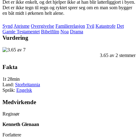
Det er ikke enkelt, og det hjelper ikke at han blir latterliggjort i byen.
Det er ikke tegn til regn og ryktet sprer seg om en man som bygger
en båt midt i ørkenen helt alene.
Synd
Ateisme
Overgivelse
Familierelasjon
Tvil
Katastrofe
Det
Gamle Testamentet
Bibelfilm
Noa
Drama
Vurdering
3.65
av
2
stemmer
Fakta
1t 28min
Land:
Storbritannia
Språk:
Engelsk
Medvirkende
Regissør
Kenneth Glenaan
Forfattere