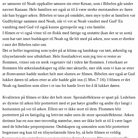
av sønnene til Noah oppkaller sønnen sin etter Kenan, som i Bibelen går under
navnet Kanaan. Hele familien ser også ut til å være sterke motstandere av faren
når han bygger arken. Bibelen er taus på området, men mye tyder at familien var
Gudfryktige sammen med Noah, når vi vet at Noah vandret med Gud! En
vandring med Gud vil også kunne gjenspeile seg i ens familie.
I filmen er vi også vitne til en flokk med fattige og utstøtte (kan det se ut som)
som har tatt imot budskapet til Noah og får bli med på arken, noe som er direkte
i mot det Bibelen taler om.
Det er heller ingenting som tyder på at klima og landskap var tørt, ørkenlig og
tilsynelatende noe ufruktbart. Hele fossilarkivet som jeg tror er rester av
flommen, vitner om en sterk vegetativ tid i tiden før flommen. I etterkant av
flommen ble ørkenlandskaper og slikt mer aktuelle, mer slik som vi kan se etter
at flomvannet hadde sunket helt mot slutten av filmen. Bibelen sier også at Gud
lukket døren til arken etter at alle hadde gått inn (1.Mos.7:16). I filmen er det
Noah og familien som sliter i et tau for harde livet for å få lukket døren.
Kvaliteten på filmen er ikke det helt store. Spesialeffektene er spart på. Ledelsen
av dyrene til arken blir portrettert med et par høye giraffer og andre dyr langt i
horisonten på vei til arken. Ellers ser vi ikke stort til dem. Flommen blir
portrettert på en fattigslig og lettvint måte uten de store spesialeffektene. Arken
derimot har en noe mer troverdig størrelse, men ser ikke helt ut til å være laget
med de bibelske proporsjonene. Ondskapen og umoralen som blir portrettert
begrenser seg kun til en tilsynelatende liten by, så hele filmen er veldig