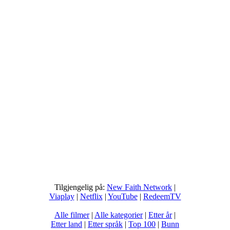
Tilgjengelig på:
New Faith Network
|
Viaplay
|
Netflix
|
YouTube
|
RedeemTV
Alle filmer
|
Alle kategorier
|
Etter år
|
Etter land
|
Etter språk
|
Top 100
|
Bunn