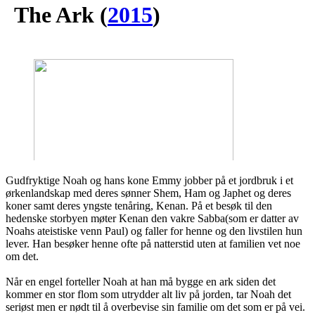
The Ark
(
2015
)
Gudfryktige Noah og hans kone Emmy jobber på et jordbruk i et
ørkenlandskap med deres sønner Shem, Ham og Japhet og deres
koner samt deres yngste tenåring, Kenan. På et besøk til den
hedenske storbyen møter Kenan den vakre Sabba(som er datter av
Noahs ateistiske venn Paul) og faller for henne og den livstilen hun
lever. Han besøker henne ofte på natterstid uten at familien vet noe
om det.
Når en engel forteller Noah at han må bygge en ark siden det
kommer en stor flom som utrydder alt liv på jorden, tar Noah det
seriøst men er nødt til å overbevise sin familie om det som er på vei.