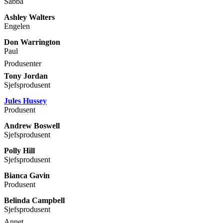
Sabba
Ashley Walters
Engelen
Don Warrington
Paul
Produsenter
Tony Jordan
Sjefsprodusent
Jules Hussey
Produsent
Andrew Boswell
Sjefsprodusent
Polly Hill
Sjefsprodusent
Bianca Gavin
Produsent
Belinda Campbell
Sjefsprodusent
Annet