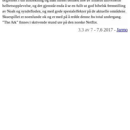
begrenset i sin utstrekning og man mister dermed noe av filmens universelle
helhetsopplevelse, og det gjenstår enda å se en fullt ut god bibelsk fremstilling
av Noah og syndefloden, og med gode spesialeffekter på de aktuelle områdene.
Skuespillet er noenlunde ok og er med på å redde denne fra total undergang.
”The Ark” finnes i skrivende stund ute på den norske Netflix.
3.3
av 7
-
7.6 2017
-
Jarmo