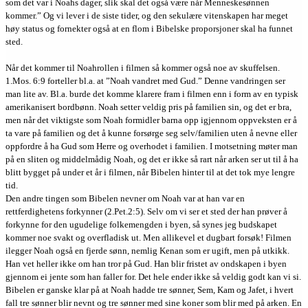
som det var i Noahs dager, slik skal det også være når Menneskesønnen
kommer.” Og vi lever i de siste tider, og den sekulære vitenskapen har meget
høy status og fornekter også at en flom i Bibelske proporsjoner skal ha funnet
sted.
Når det kommer til Noahrollen i filmen så kommer også noe av skuffelsen.
1.Mos. 6:9 forteller bl.a. at ”Noah vandret med Gud.” Denne vandringen ser
man lite av. Bl.a. burde det komme klarere fram i filmen enn i form av en typisk
amerikanisert bordbønn. Noah setter veldig pris på familien sin, og det er bra,
men når det viktigste som Noah formidler barna opp igjennom oppveksten er å
ta vare på familien og det å kunne forsørge seg selv/familien uten å nevne eller
oppfordre å ha Gud som Herre og overhodet i familien. I motsetning møter man
på en sliten og middelmådig Noah, og det er ikke så rart når arken ser ut til å ha
blitt bygget på under et år i filmen, når Bibelen hinter til at det tok mye lengre
tid.
Den andre tingen som Bibelen nevner om Noah var at han var en
rettferdighetens forkynner (2.Pet.2:5). Selv om vi ser et sted der han prøver å
forkynne for den ugudelige folkemengden i byen, så synes jeg budskapet
kommer noe svakt og overfladisk ut. Men allikevel et dugbart forsøk! Filmen
ilegger Noah også en fjerde sønn, nemlig Kenan som er ugift, men på utkikk.
Han vet heller ikke om han tror på Gud. Han blir fristet av ondskapen i byen
gjennom ei jente som han faller for. Det hele ender ikke så veldig godt kan vi si.
Bibelen er ganske klar på at Noah hadde tre sønner, Sem, Kam og Jafet, i hvert
fall tre sønner blir nevnt og tre sønner med sine koner som blir med på arken. En