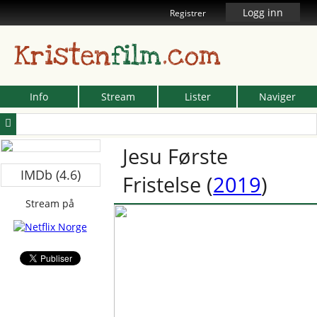
Logg inn
Registrer
Kristen
film
.com
Info
Stream
Lister
Naviger
Jesu Første
IMDb (4.6)
Fristelse
(
2019
)
Stream på