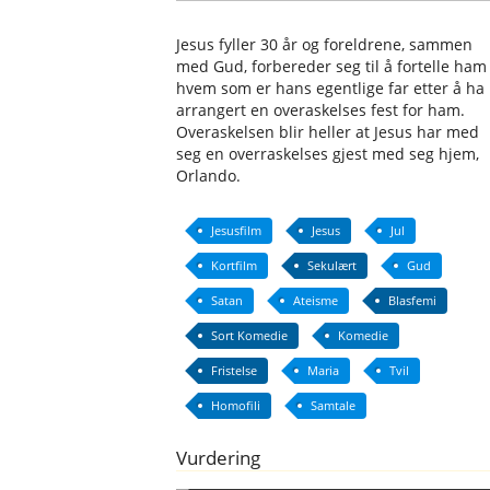
Jesus fyller 30 år og foreldrene, sammen
med Gud, forbereder seg til å fortelle ham
hvem som er hans egentlige far etter å ha
arrangert en overaskelses fest for ham.
Overaskelsen blir heller at Jesus har med
seg en overraskelses gjest med seg hjem,
Orlando.
Jesusfilm
Jesus
Jul
Kortfilm
Sekulært
Gud
Satan
Ateisme
Blasfemi
Sort Komedie
Komedie
Fristelse
Maria
Tvil
Homofili
Samtale
Vurdering