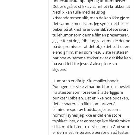
underskriftskampanjer og fordømmelser.
Det er også et stikk av sannhet i kritikken at
Netflix kan tulle med Jesus og
kristendommen slik, men de kan ikke gjøre
det samme med Islam. Jeg synes det heller
peker på at kristne er over slik rotete svart
tullehumor som denne filmen presenterer.
Jeg er for ytringsfrihet og vil anmelde denne
på de premisser - at det objektivt sett er en
elendig film, men som “Jesu Siste Fristelse”
har noe av samme stikket av at det ikke kan
ha vært lett for Jesus å akseptere sin
skjebne.
Humoren er dårlig. Skuespiller banalt.
Poengene er slike vi har hørt før, da spesielt
fra ateister som forsøker å latterliggjøre
punkter i bibelen. Det er ikke noe budskap,
det er snarere en film som prøver å
eliminere spor av budskap. Jesus som
homofil synes jeg ikke er det ene store
“sjokket” her, det er mange like blasfemiske
stikk mot kristen tro - slik som en Gud som
er den mest irriterende personen på festen