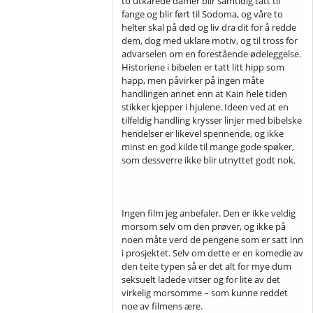
to utkårede damer blir samtidig tatt til
fange og blir ført til Sodoma, og våre to
helter skal på død og liv dra dit for å redde
dem, dog med uklare motiv, og til tross for
advarselen om en forestående ødeleggelse.
Historiene i bibelen er tatt litt hipp som
happ, men påvirker på ingen måte
handlingen annet enn at Kain hele tiden
stikker kjepper i hjulene. Ideen ved at en
tilfeldig handling krysser linjer med bibelske
hendelser er likevel spennende, og ikke
minst en god kilde til mange gode spøker,
som dessverre ikke blir utnyttet godt nok.
Ingen film jeg anbefaler. Den er ikke veldig
morsom selv om den prøver, og ikke på
noen måte verd de pengene som er satt inn
i prosjektet. Selv om dette er en komedie av
den teite typen så er det alt for mye dum
seksuelt ladede vitser og for lite av det
virkelig morsomme – som kunne reddet
noe av filmens ære.