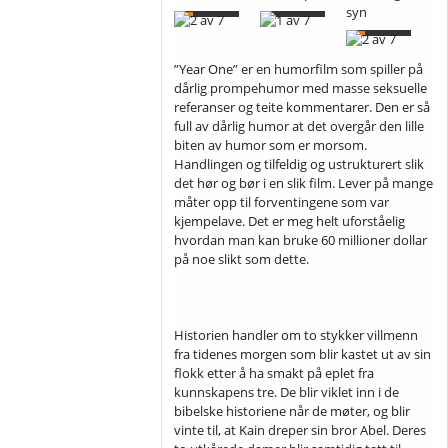
syn
”Year One” er en humorfilm som spiller på
dårlig prompehumor med masse seksuelle
referanser og teite kommentarer. Den er så
full av dårlig humor at det overgår den lille
biten av humor som er morsom.
Handlingen og tilfeldig og ustrukturert slik
det hør og bør i en slik film. Lever på mange
måter opp til forventingene som var
kjempelave. Det er meg helt uforståelig
hvordan man kan bruke 60 millioner dollar
på noe slikt som dette.
Historien handler om to stykker villmenn
fra tidenes morgen som blir kastet ut av sin
flokk etter å ha smakt på eplet fra
kunnskapens tre. De blir viklet inn i de
bibelske historiene når de møter, og blir
vinte til, at Kain dreper sin bror Abel. Deres