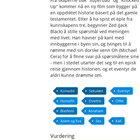
Fra skaperne bak "Superbad" og "Knocked
Up" kommer nå en ny film som bygger på
en oppdiktet historie basert på det gamle
testamentet. Etter å ha spist et eple fra
kunnskapens tre, begynner Zed (Jack
Black) å stille spørsmål ved meningen
med livet. Han havner på kant med
innbyggerne i byen sin, og tvinges til å
rømme med sin dorske venn Oh (Michael
Cera) for å finne svar på spørsmålene sine
- men i stedet utarter det seg til en episk
reise gjennom historien, og et eventyr de
aldri kunne drømme om.
Komedie
Sekulært
Eventyr
Homofili
Overtro
Offer
Blasfemi
Abraham
Adam og Eva
Sex
Kall
Vurdering