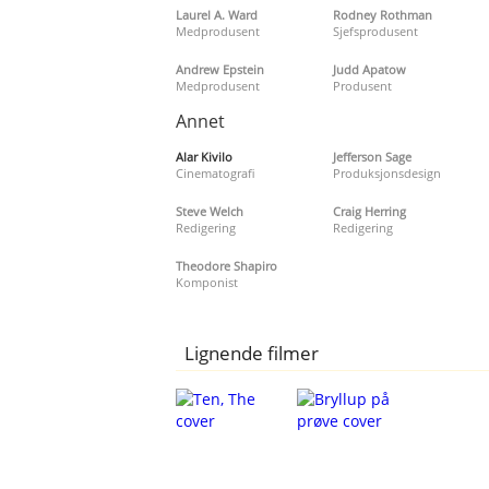
Laurel A. Ward
Rodney Rothman
Medprodusent
Sjefsprodusent
Andrew Epstein
Judd Apatow
Medprodusent
Produsent
Annet
Alar Kivilo
Jefferson Sage
Cinematografi
Produksjonsdesign
Steve Welch
Craig Herring
Redigering
Redigering
Theodore Shapiro
Komponist
Lignende filmer