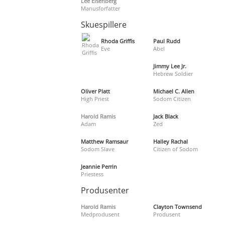
Lee Eisenberg
Manusforfatter
Skuespillere
Rhoda Griffis
Paul Rudd
Eve
Abel
Jimmy Lee Jr.
Hebrew Soldier
Oliver Platt
Michael C. Allen
High Priest
Sodom Citizen
Harold Ramis
Jack Black
Adam
Zed
Matthew Ramsaur
Halley Rachal
Sodom Slave
Citizen of Sodom
Jeannie Perrin
Priestess
Produsenter
Harold Ramis
Clayton Townsend
Medprodusent
Produsent