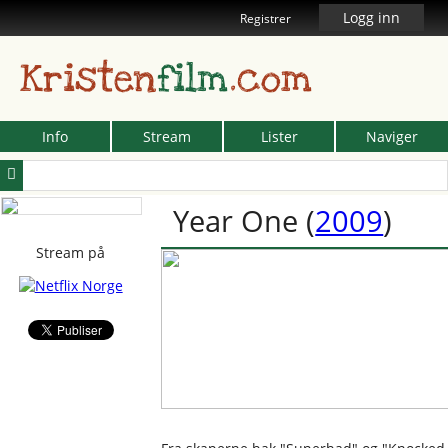
Logg inn
Registrer
Kristen
film
.com
Info
Stream
Lister
Naviger
Year One
(
2009
)
Stream på