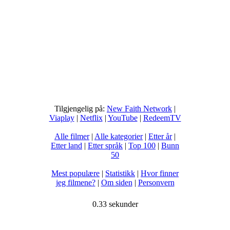
Tilgjengelig på:
New Faith Network
|
Viaplay
|
Netflix
|
YouTube
|
RedeemTV
Alle filmer
|
Alle kategorier
|
Etter år
|
Etter land
|
Etter språk
|
Top 100
|
Bunn
50
Mest populære
|
Statistikk
|
Hvor finner
jeg filmene?
|
Om siden
|
Personvern
0.33 sekunder