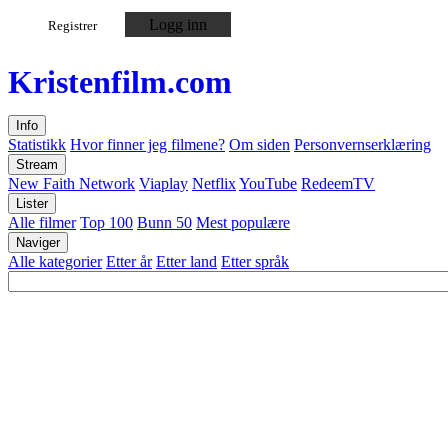
Logg inn
Registrer
Kristen
film
.com
Info
Statistikk
Hvor finner jeg filmene?
Om siden
Personvernserklæring
Stream
New Faith Network
Viaplay
Netflix
YouTube
RedeemTV
Lister
Alle filmer
Top 100
Bunn 50
Mest populære
Naviger
Alle kategorier
Etter år
Etter land
Etter språk