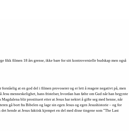
rge fikk filmen 18 års grense, ikke bare for sitt kontroversielle budskap men også
r forståelig at en god del i filmen provoserer og er lett å reagere negativt på, men
ekt på Jesu menneskelighet, hans fristelser, hvordan han følte om Gud når han begynte
 Magdalena blir prostituert etter at Jesus har nektet å gifte seg med henne, når
atteren gå bort fra Bibelen og lage sin egen Jesus og egen Jesushistorie – og for
kan det hende at Jesus faktisk kjempet en del med disse tingene som ”The Last