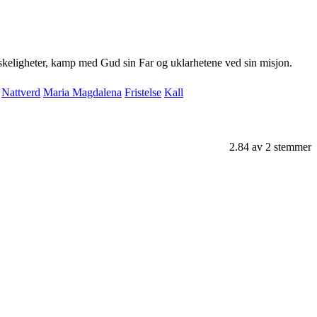
anskeligheter, kamp med Gud sin Far og uklarhetene ved sin misjon.
Nattverd
Maria Magdalena
Fristelse
Kall
2.84
av
2
stemmer