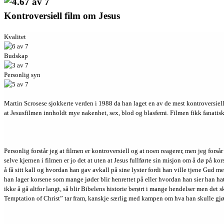
Kontroversiell film om Jesus
Kvalitet
Budskap
Personlig syn
Martin Scrosese sjokkerte verden i 1988 da han laget en av de mest kontroversielle
at Jesusfilmen innholdt mye nakenhet, sex, blod og blasfemi. Filmen fikk fanatisk
Personlig forstår jeg at filmen er kontroversiell og at noen reagerer, men jeg forsår
selve kjernen i filmen er jo det at uten at Jesus fullførte sin misjon om å dø på ko
å få sitt kall og hvordan han gav avkall på sine lyster fordi han ville tjene Gud m
han lager korsene som mange jøder blir henrettet på eller hvordan han sier han hater 
ikke å gå altfor langt, så blir Bibelens historie berørt i mange hendelser men det
Temptation of Christ” tar fram, kanskje særlig med kampen om hva han skulle gj