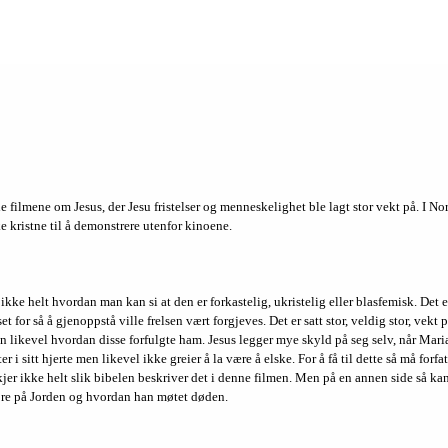
 filmene om Jesus, der Jesu fristelser og menneskelighet ble lagt stor vekt på. I No
e kristne til å demonstrere utenfor kinoene.
 ikke helt hvordan man kan si at den er forkastelig, ukristelig eller blasfemisk. Det e
rset for så å gjenoppstå ville frelsen vært forgjeves. Det er satt stor, veldig stor, v
en likevel hvordan disse forfulgte ham. Jesus legger mye skyld på seg selv, når Maria
i sitt hjerte men likevel ikke greier å la være å elske. For å få til dette så må forf
 skjer ikke helt slik bibelen beskriver det i denne filmen. Men på en annen side så 
øre på Jorden og hvordan han møtet døden.