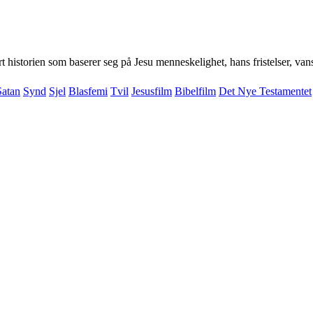
t historien som baserer seg på Jesu menneskelighet, hans fristelser, v
Satan
Synd
Sjel
Blasfemi
Tvil
Jesusfilm
Bibelfilm
Det Nye Testamentet