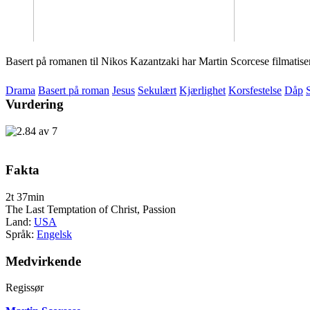
Basert på romanen til Nikos Kazantzaki har Martin Scorcese filmatiser
Drama
Basert på roman
Jesus
Sekulært
Kjærlighet
Korsfestelse
Dåp
Vurdering
Fakta
2t 37min
The Last Temptation of Christ, Passion
Land:
USA
Språk:
Engelsk
Medvirkende
Regissør