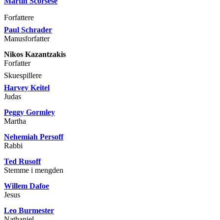
Martin Scorsese
Forfattere
Paul Schrader
Manusforfatter
Nikos Kazantzakis
Forfatter
Skuespillere
Harvey Keitel
Judas
Peggy Gormley
Martha
Nehemiah Persoff
Rabbi
Ted Rusoff
Stemme i mengden
Willem Dafoe
Jesus
Leo Burmester
Nathaniel