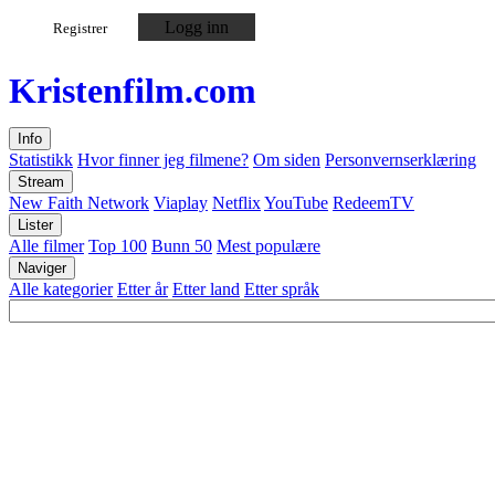
Logg inn
Registrer
Kristen
film
.com
Info
Statistikk
Hvor finner jeg filmene?
Om siden
Personvernserklæring
Stream
New Faith Network
Viaplay
Netflix
YouTube
RedeemTV
Lister
Alle filmer
Top 100
Bunn 50
Mest populære
Naviger
Alle kategorier
Etter år
Etter land
Etter språk