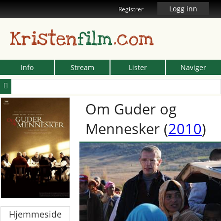
Logg inn
Registrer
Kristen
film
.com
Info
Stream
Lister
Naviger
Om Guder og
Mennesker
(
2010
)
Hjemmeside