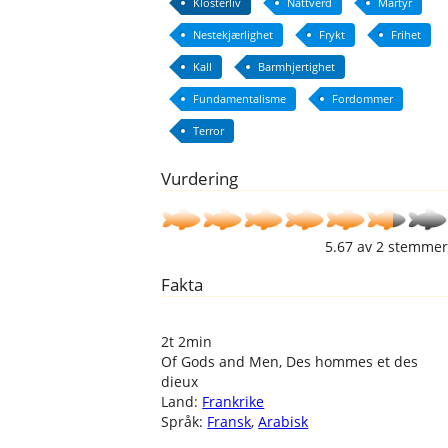
Klosterliv
Nattverd
Martyr
Nestekjærlighet
Frykt
Frihet
Kall
Barmhjertighet
Fundamentalisme
Fordommer
Terror
Vurdering
5.67
av
2
stemmer
Fakta
2t 2min
Of Gods and Men, Des hommes et des
dieux
Land:
Frankrike
Språk:
Fransk
,
Arabisk