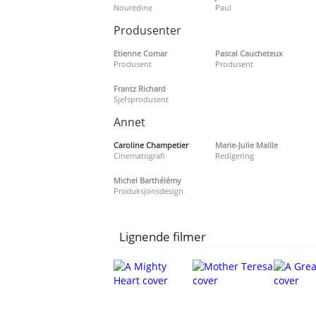
Nouredine
Paul
Produsenter
Etienne Comar
Pascal Caucheteux
Produsent
Produsent
Frantz Richard
Sjefsprodusent
Annet
Caroline Champetier
Marie-Julie Maille
Cinematografi
Redigering
Michel Barthélémy
Produksjonsdesign
Lignende filmer