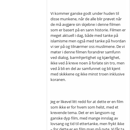
Vi kommer ganske godt under huden til
disse munkene, når de alle blir prøvet når
de må avgjøre sin skjebne i denne filmen
som er basert på en sann historie. Filmen er
meget aktuell i dag, både med tanke på
islamisme men også med tanke på hvordan
vi ser på og tilnærmer oss muslimene. De vi
møter i denne filmen forandrer samfunn
ved dialog, barmhjertighet og kjærlighet,
ikke ved å kreve noen å forlate sin tro, men
ved å bli en del av samfunnet og bli kjent
med skikkene og ikke minst troen inklusive
koranen.
Jeg er likevel litt redd for at dette er en film
som ikke er for hvem som helst, med et
krevende tema. Det er en langsom og
ganske dyp film, med mange innslag av
lovsang og tid til ettertanke, men frykt ikke
– for dette er en film man må nyte. Vi får ta