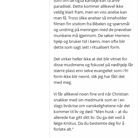
som om de også kanskje kan få arve
paradiset. Dette kommer allikevel ikke
veldig klart fram, men en viss anelse kan
man få. Tross slike anelser så inneholder
filmen fin visdom fra Bibelen og spørsmål
og undring på meningen med de prøvelser
munkene må igjennom. De søker Herrens
hjelp og bruker tid i bønn, men ofte blir
dette som sagt sett i ritualisert form.
Det virker heller ikke at det blir vitnet for
disse muslimene og fokuset på nødhjelp får
større plass enn selve evangeliet som i fri
form ikke blir nevnt, slik jeg har fått det
med meg.
Vi får allikevel noen fine ord når Christian
snakker med sin medmunk som er i en
slags livskrise om vanskelighetene når det
kommer til liv og død: ”Men husk – at du
allerede har gitt ditt liv. Du ga det ved å
følge Kristus. Da du bestemte deg for å
forlate alt.”