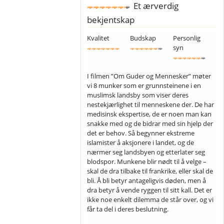
Et ærverdig
bekjentskap
Kvalitet
Budskap
Personlig
syn
I filmen ”Om Guder og Mennesker” møter
vi 8 munker som er grunnsteinene i en
muslimsk landsby som viser deres
nestekjærlighet til menneskene der. De har
medisinsk ekspertise, de er noen man kan
snakke med og de bidrar med sin hjelp der
det er behov. Så begynner ekstreme
islamister å aksjonere i landet, og de
nærmer seg landsbyen og etterlater seg
blodspor. Munkene blir nødt til å velge –
skal de dra tilbake til frankrike, eller skal de
bli. Å bli betyr antageligvis døden, men å
dra betyr å vende ryggen til sitt kall. Det er
ikke noe enkelt dilemma de står over, og vi
får ta del i deres beslutning.