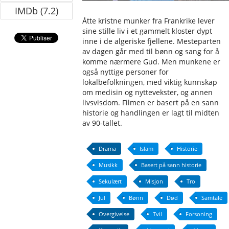
IMDb (7.2)
Åtte kristne munker fra Frankrike lever
sine stille liv i et gammelt kloster dypt
inne i de algeriske fjellene. Mesteparten
av dagen går med til bønn og sang for å
komme nærmere Gud. Men munkene er
også nyttige personer for
lokalbefolkningen, med viktig kunnskap
om medisin og nyttevekster, og annen
livsvisdom. Filmen er basert på en sann
historie og handlingen er lagt til midten
av 90-tallet.
Drama
Islam
Historie
Musikk
Basert på sann historie
Sekulært
Misjon
Tro
Jul
Bønn
Død
Samtale
Overgivelse
Tvil
Forsoning