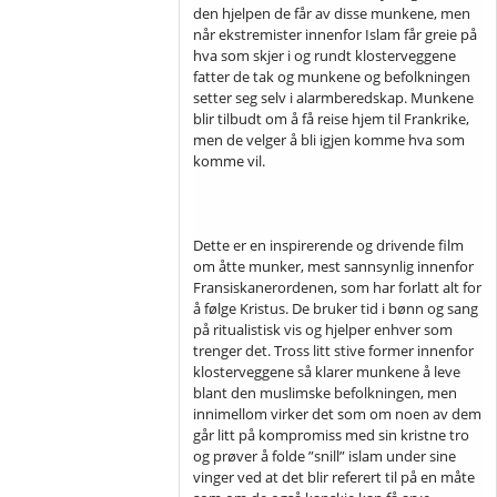
den hjelpen de får av disse munkene, men
når ekstremister innenfor Islam får greie på
hva som skjer i og rundt klosterveggene
fatter de tak og munkene og befolkningen
setter seg selv i alarmberedskap. Munkene
blir tilbudt om å få reise hjem til Frankrike,
men de velger å bli igjen komme hva som
komme vil.
Dette er en inspirerende og drivende film
om åtte munker, mest sannsynlig innenfor
Fransiskanerordenen, som har forlatt alt for
å følge Kristus. De bruker tid i bønn og sang
på ritualistisk vis og hjelper enhver som
trenger det. Tross litt stive former innenfor
klosterveggene så klarer munkene å leve
blant den muslimske befolkningen, men
innimellom virker det som om noen av dem
går litt på kompromiss med sin kristne tro
og prøver å folde ”snill” islam under sine
vinger ved at det blir referert til på en måte