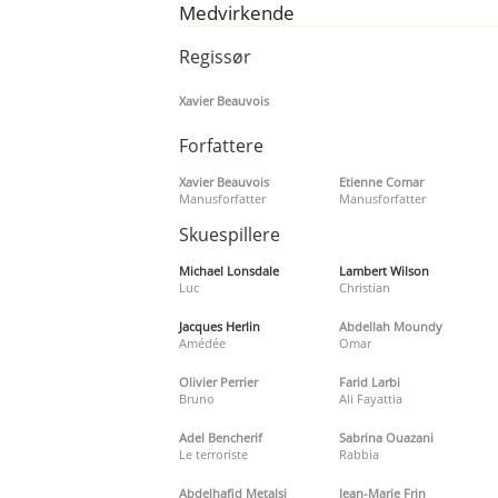
Medvirkende
Regissør
Xavier Beauvois
Forfattere
Xavier Beauvois
Etienne Comar
Manusforfatter
Manusforfatter
Skuespillere
Michael Lonsdale
Lambert Wilson
Luc
Christian
Jacques Herlin
Abdellah Moundy
Amédée
Omar
Olivier Perrier
Farid Larbi
Bruno
Ali Fayattia
Adel Bencherif
Sabrina Ouazani
Le terroriste
Rabbia
Abdelhafid Metalsi
Jean-Marie Frin