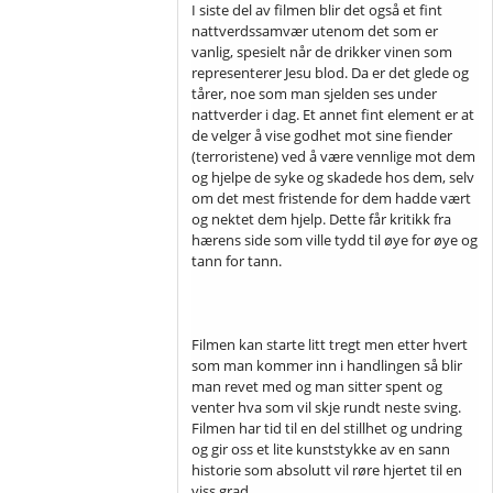
I siste del av filmen blir det også et fint
nattverdssamvær utenom det som er
vanlig, spesielt når de drikker vinen som
representerer Jesu blod. Da er det glede og
tårer, noe som man sjelden ses under
nattverder i dag. Et annet fint element er at
de velger å vise godhet mot sine fiender
(terroristene) ved å være vennlige mot dem
og hjelpe de syke og skadede hos dem, selv
om det mest fristende for dem hadde vært
og nektet dem hjelp. Dette får kritikk fra
hærens side som ville tydd til øye for øye og
tann for tann.
Filmen kan starte litt tregt men etter hvert
som man kommer inn i handlingen så blir
man revet med og man sitter spent og
venter hva som vil skje rundt neste sving.
Filmen har tid til en del stillhet og undring
og gir oss et lite kunststykke av en sann
historie som absolutt vil røre hjertet til en
viss grad.