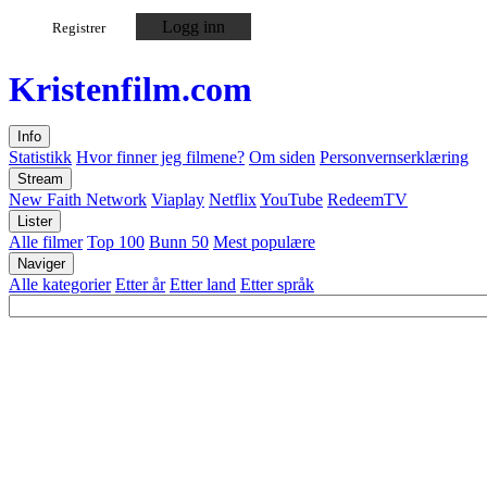
Logg inn
Registrer
Kristen
film
.com
Info
Statistikk
Hvor finner jeg filmene?
Om siden
Personvernserklæring
Stream
New Faith Network
Viaplay
Netflix
YouTube
RedeemTV
Lister
Alle filmer
Top 100
Bunn 50
Mest populære
Naviger
Alle kategorier
Etter år
Etter land
Etter språk