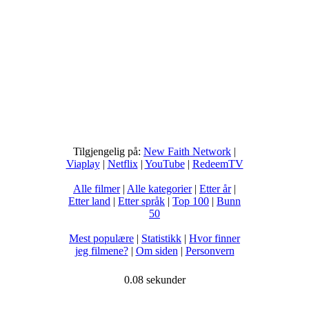
Tilgjengelig på:
New Faith Network
|
Viaplay
|
Netflix
|
YouTube
|
RedeemTV
Alle filmer
|
Alle kategorier
|
Etter år
|
Etter land
|
Etter språk
|
Top 100
|
Bunn
50
Mest populære
|
Statistikk
|
Hvor finner
jeg filmene?
|
Om siden
|
Personvern
0.08 sekunder