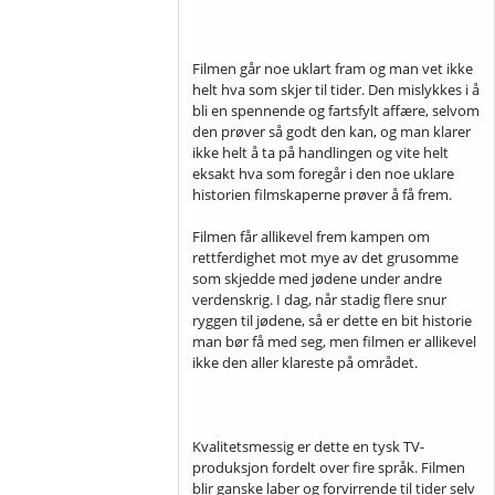
Filmen går noe uklart fram og man vet ikke
helt hva som skjer til tider. Den mislykkes i å
bli en spennende og fartsfylt affære, selvom
den prøver så godt den kan, og man klarer
ikke helt å ta på handlingen og vite helt
eksakt hva som foregår i den noe uklare
historien filmskaperne prøver å få frem.
Filmen får allikevel frem kampen om
rettferdighet mot mye av det grusomme
som skjedde med jødene under andre
verdenskrig. I dag, når stadig flere snur
ryggen til jødene, så er dette en bit historie
man bør få med seg, men filmen er allikevel
ikke den aller klareste på området.
Kvalitetsmessig er dette en tysk TV-
produksjon fordelt over fire språk. Filmen
blir ganske laber og forvirrende til tider selv