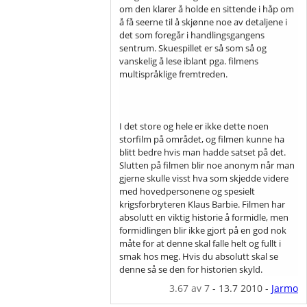
om den klarer å holde en sittende i håp om
å få seerne til å skjønne noe av detaljene i
det som foregår i handlingsgangens
sentrum. Skuespillet er så som så og
vanskelig å lese iblant pga. filmens
multispråklige fremtreden.
I det store og hele er ikke dette noen
storfilm på området, og filmen kunne ha
blitt bedre hvis man hadde satset på det.
Slutten på filmen blir noe anonym når man
gjerne skulle visst hva som skjedde videre
med hovedpersonene og spesielt
krigsforbryteren Klaus Barbie. Filmen har
absolutt en viktig historie å formidle, men
formidlingen blir ikke gjort på en god nok
måte for at denne skal falle helt og fullt i
smak hos meg. Hvis du absolutt skal se
denne så se den for historien skyld.
3.67
av 7
-
13.7 2010
-
Jarmo