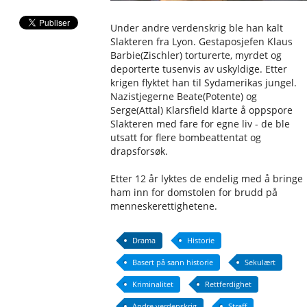
Under andre verdenskrig ble han kalt
Slakteren fra Lyon. Gestaposjefen Klaus
Barbie(Zischler) torturerte, myrdet og
deporterte tusenvis av uskyldige. Etter
krigen flyktet han til Sydamerikas jungel.
Nazistjegerne Beate(Potente) og
Serge(Attal) Klarsfield klarte å oppspore
Slakteren med fare for egne liv - de ble
utsatt for flere bombeattentat og
drapsforsøk.
Etter 12 år lyktes de endelig med å bringe
ham inn for domstolen for brudd på
menneskerettighetene.
Drama
Historie
Basert på sann historie
Sekulært
Kriminalitet
Rettferdighet
Andre verdenskrig
Straff