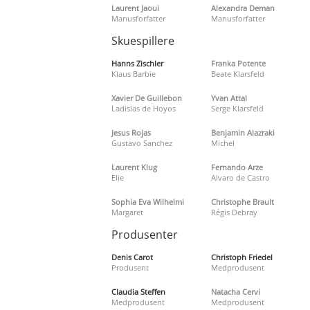
Laurent Jaoui
Alexandra Deman
Manusforfatter
Manusforfatter
Skuespillere
Hanns Zischler
Franka Potente
Klaus Barbie
Beate Klarsfeld
Xavier De Guillebon
Yvan Attal
Ladislas de Hoyos
Serge Klarsfeld
Jesus Rojas
Benjamin Alazraki
Gustavo Sanchez
Michel
Laurent Klug
Fernando Arze
Elie
Alvaro de Castro
Sophia Eva Wilhelmi
Christophe Brault
Margaret
Régis Debray
Produsenter
Denis Carot
Christoph Friedel
Produsent
Medprodusent
Claudia Steffen
Natacha Cervi
Medprodusent
Medprodusent