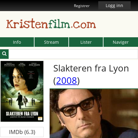
Logg inn
Registrer
Kristen
film
.com
Info
Stream
Lister
Naviger
Slakteren fra Lyon
(
2008
)
IMDb (6.3)