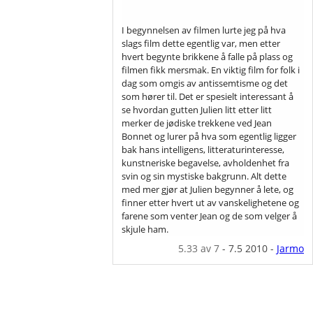
I begynnelsen av filmen lurte jeg på hva
slags film dette egentlig var, men etter
hvert begynte brikkene å falle på plass og
filmen fikk mersmak. En viktig film for folk i
dag som omgis av antissemtisme og det
som hører til. Det er spesielt interessant å
se hvordan gutten Julien litt etter litt
merker de jødiske trekkene ved Jean
Bonnet og lurer på hva som egentlig ligger
bak hans intelligens, litteraturinteresse,
kunstneriske begavelse, avholdenhet fra
svin og sin mystiske bakgrunn. Alt dette
med mer gjør at Julien begynner å lete, og
finner etter hvert ut av vanskelighetene og
farene som venter Jean og de som velger å
skjule ham.
5.33
av 7
-
7.5 2010
-
Jarmo