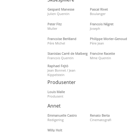
Gespard Manesse
Pascal Rivet
Julien Quentin
Boulanger
Peter Fitz
Francois Négret
Muller
Joseph
Francoise Berléand
Philippe Morier-Genoud
Pére Michel
Père Jean
Stanislas Carré de Malberg
Francine Racette
Francois Quentin
Mme Quentin
Raphael Fejtö
Jean Bonnet / Jean
Kippelstein
Produsenter
Louis Malle
Produsent
Annet
Emmanuelle Castro
Renato Berta
Redigering
Cinematografi
Willy Holt