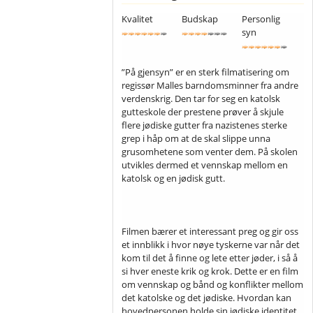
Kvalitet
Budskap
Personlig
syn
”På gjensyn” er en sterk filmatisering om
regissør Malles barndomsminner fra andre
verdenskrig. Den tar for seg en katolsk
gutteskole der prestene prøver å skjule
flere jødiske gutter fra nazistenes sterke
grep i håp om at de skal slippe unna
grusomhetene som venter dem. På skolen
utvikles dermed et vennskap mellom en
katolsk og en jødisk gutt.
Filmen bærer et interessant preg og gir oss
et innblikk i hvor nøye tyskerne var når det
kom til det å finne og lete etter jøder, i så å
si hver eneste krik og krok. Dette er en film
om vennskap og bånd og konflikter mellom
det katolske og det jødiske. Hvordan kan
hovedpersonen holde sin jødiske identitet