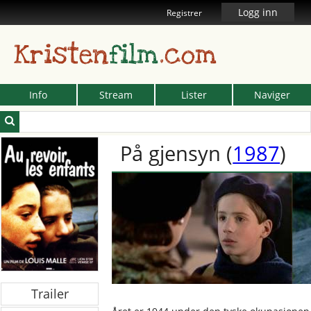
Logg inn
Registrer
Kristen
film
.com
Info
Stream
Lister
Naviger
På gjensyn
(
1987
)
Trailer