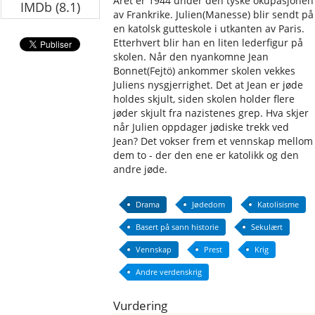
Året er 1944 under den tyske okupasjonen
IMDb (8.1)
av Frankrike. Julien(Manesse) blir sendt på
en katolsk gutteskole i utkanten av Paris.
Etterhvert blir han en liten lederfigur på
skolen. Når den nyankomne Jean
Bonnet(Fejtö) ankommer skolen vekkes
Juliens nysgjerrighet. Det at Jean er jøde
holdes skjult, siden skolen holder flere
jøder skjult fra nazistenes grep. Hva skjer
når Julien oppdager jødiske trekk ved
Jean? Det vokser frem et vennskap mellom
dem to - der den ene er katolikk og den
andre jøde.
Drama
Jødedom
Katolisisme
Basert på sann historie
Sekulært
Vennskap
Prest
Krig
Andre verdenskrig
Vurdering