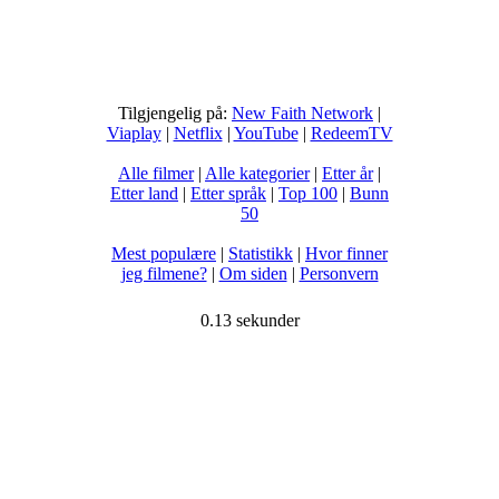
Tilgjengelig på:
New Faith Network
|
Viaplay
|
Netflix
|
YouTube
|
RedeemTV
Alle filmer
|
Alle kategorier
|
Etter år
|
Etter land
|
Etter språk
|
Top 100
|
Bunn
50
Mest populære
|
Statistikk
|
Hvor finner
jeg filmene?
|
Om siden
|
Personvern
0.13 sekunder