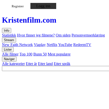
Logg inn
Registrer
Kristen
film
.com
Info
Statistikk
Hvor finner jeg filmene?
Om siden
Personvernserklæring
Stream
New Faith Network
Viaplay
Netflix
YouTube
RedeemTV
Lister
Alle filmer
Top 100
Bunn 50
Mest populære
Naviger
Alle kategorier
Etter år
Etter land
Etter språk