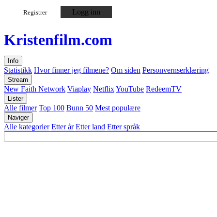
Logg inn
Registrer
Kristen
film
.com
Info
Statistikk
Hvor finner jeg filmene?
Om siden
Personvernserklæring
Stream
New Faith Network
Viaplay
Netflix
YouTube
RedeemTV
Lister
Alle filmer
Top 100
Bunn 50
Mest populære
Naviger
Alle kategorier
Etter år
Etter land
Etter språk