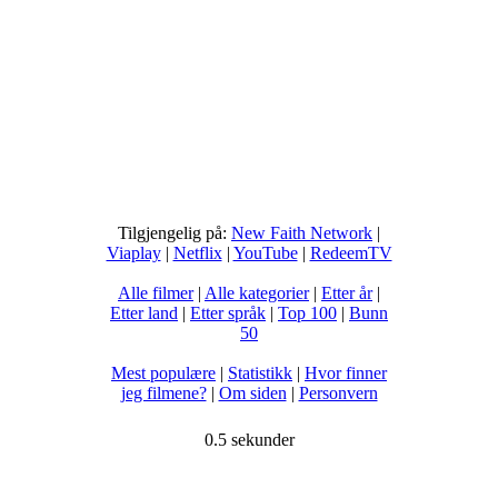
Tilgjengelig på:
New Faith Network
|
Viaplay
|
Netflix
|
YouTube
|
RedeemTV
Alle filmer
|
Alle kategorier
|
Etter år
|
Etter land
|
Etter språk
|
Top 100
|
Bunn
50
Mest populære
|
Statistikk
|
Hvor finner
jeg filmene?
|
Om siden
|
Personvern
0.5 sekunder