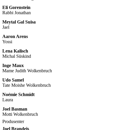
Eli Gorenstein
Rabbi Jonathan
Meytal Gal Suisa
Jael
Aaron Arens
Yossi
Lena Kalisch
Michal Süskind
Inge Maux
Mame Judith Wolkenbruch
Udo Samel
Tate Moishe Wolkenbruch
Noémie Schmidt
Laura
Joel Basman
Motti Wolkenbruch
Produsenter
Joel Brandeis