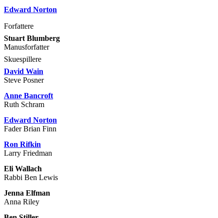
Edward Norton
Forfattere
Stuart Blumberg
Manusforfatter
Skuespillere
David Wain
Steve Posner
Anne Bancroft
Ruth Schram
Edward Norton
Fader Brian Finn
Ron Rifkin
Larry Friedman
Eli Wallach
Rabbi Ben Lewis
Jenna Elfman
Anna Riley
Ben Stiller