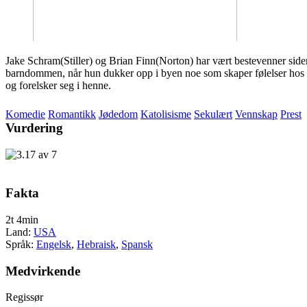
Jake Schram(Stiller) og Brian Finn(Norton) har vært bestevenner side
barndommen, når hun dukker opp i byen noe som skaper følelser hos begge
og forelsker seg i henne.
Komedie
Romantikk
Jødedom
Katolisisme
Sekulært
Vennskap
Prest
Vurdering
Fakta
2t 4min
Land:
USA
Språk:
Engelsk
,
Hebraisk
,
Spansk
Medvirkende
Regissør