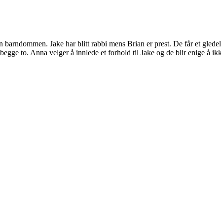
n barndommen. Jake har blitt rabbi mens Brian er prest. De får et gled
 to. Anna velger å innlede et forhold til Jake og de blir enige å ikke f