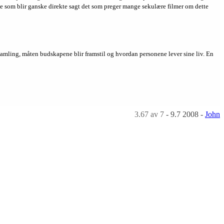
noe som blir ganske direkte sagt det som preger mange sekulære filmer om dette
orsamling, måten budskapene blir framstil og hvordan personene lever sine liv. En
3.67
av 7
-
9.7 2008
-
John