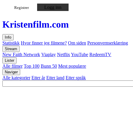
Logg inn
Registrer
Kristen
film
.com
Info
Statistikk
Hvor finner jeg filmene?
Om siden
Personvernserklæring
Stream
New Faith Network
Viaplay
Netflix
YouTube
RedeemTV
Lister
Alle filmer
Top 100
Bunn 50
Mest populære
Naviger
Alle kategorier
Etter år
Etter land
Etter språk