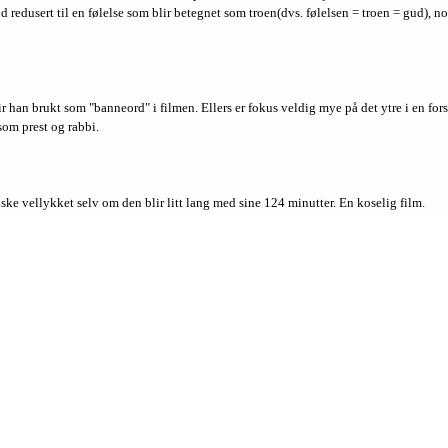
d redusert til en følelse som blir betegnet som troen(dvs. følelsen = troen = gud), 
blir han brukt som "banneord" i filmen. Ellers er fokus veldig mye på det ytre i en f
som prest og rabbi.
ke vellykket selv om den blir litt lang med sine 124 minutter. En koselig film.