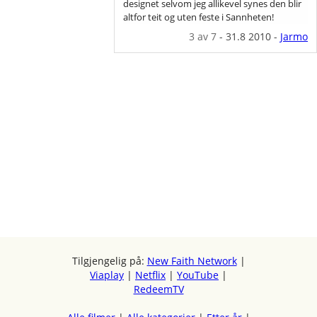
designet selvom jeg allikevel synes den blir
altfor teit og uten feste i Sannheten!
3
av 7
-
31.8 2010
-
Jarmo
Tilgjengelig på:
New Faith Network
|
Viaplay
|
Netflix
|
YouTube
|
RedeemTV