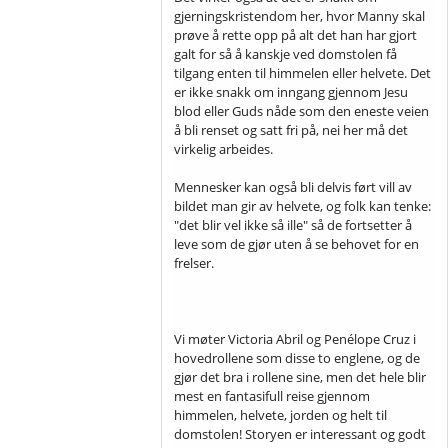
gjerningskristendom her, hvor Manny skal
prøve å rette opp på alt det han har gjort
galt for så å kanskje ved domstolen få
tilgang enten til himmelen eller helvete. Det
er ikke snakk om inngang gjennom Jesu
blod eller Guds nåde som den eneste veien
å bli renset og satt fri på, nei her må det
virkelig arbeides.
Mennesker kan også bli delvis ført vill av
bildet man gir av helvete, og folk kan tenke:
"det blir vel ikke så ille" så de fortsetter å
leve som de gjør uten å se behovet for en
frelser.
Vi møter Victoria Abril og Penélope Cruz i
hovedrollene som disse to englene, og de
gjør det bra i rollene sine, men det hele blir
mest en fantasifull reise gjennom
himmelen, helvete, jorden og helt til
domstolen! Storyen er interessant og godt