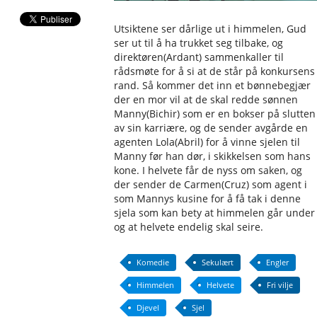
Utsiktene ser dårlige ut i himmelen, Gud
ser ut til å ha trukket seg tilbake, og
direktøren(Ardant) sammenkaller til
rådsmøte for å si at de står på konkursens
rand. Så kommer det inn et bønnebegjær
der en mor vil at de skal redde sønnen
Manny(Bichir) som er en bokser på slutten
av sin karriære, og de sender avgårde en
agenten Lola(Abril) for å vinne sjelen til
Manny før han dør, i skikkelsen som hans
kone. I helvete får de nyss om saken, og
der sender de Carmen(Cruz) som agent i
som Mannys kusine for å få tak i denne
sjela som kan bety at himmelen går under
og at helvete endelig skal seire.
Komedie
Sekulært
Engler
Himmelen
Helvete
Fri vilje
Djevel
Sjel