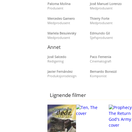
Paloma Molina
José Manuel Lorenzo
Produsent
Medprodusent
Mercedes Gamero
Thierry Forte
Medprodusent
Medprodusent
Mariela Besuievsky
Edmundo Gil
Medprodusent
Sjefsprodusent
Annet
José Salcedo
Paco Femenia
Redigering
Cinematografi
Javier Fernández
Bernardo Bonezzi
Produksjonsdesign
Komponist
Lignende filmer