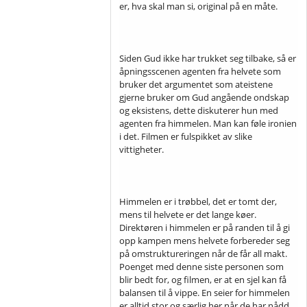
er, hva skal man si, original på en måte.
Siden Gud ikke har trukket seg tilbake, så er
åpningsscenen agenten fra helvete som
bruker det argumentet som ateistene
gjerne bruker om Gud angående ondskap
og eksistens, dette diskuterer hun med
agenten fra himmelen. Man kan føle ironien
i det. Filmen er fulspikket av slike
vittigheter.
Himmelen er i trøbbel, det er tomt der,
mens til helvete er det lange køer.
Direktøren i himmelen er på randen til å gi
opp kampen mens helvete forbereder seg
på omstruktureringen når de får all makt.
Poenget med denne siste personen som
blir bedt for, og filmen, er at en sjel kan få
balansen til å vippe. En seier for himmelen
er alltid stor og særlig her når de har nådd