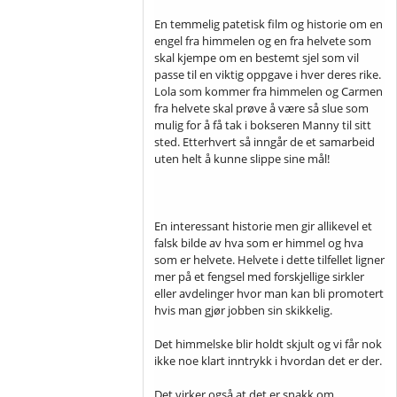
En temmelig patetisk film og historie om en
engel fra himmelen og en fra helvete som
skal kjempe om en bestemt sjel som vil
passe til en viktig oppgave i hver deres rike.
Lola som kommer fra himmelen og Carmen
fra helvete skal prøve å være så slue som
mulig for å få tak i bokseren Manny til sitt
sted. Etterhvert så inngår de et samarbeid
uten helt å kunne slippe sine mål!
En interessant historie men gir allikevel et
falsk bilde av hva som er himmel og hva
som er helvete. Helvete i dette tilfellet ligner
mer på et fengsel med forskjellige sirkler
eller avdelinger hvor man kan bli promotert
hvis man gjør jobben sin skikkelig.
Det himmelske blir holdt skjult og vi får nok
ikke noe klart inntrykk i hvordan det er der.
Det virker også at det er snakk om