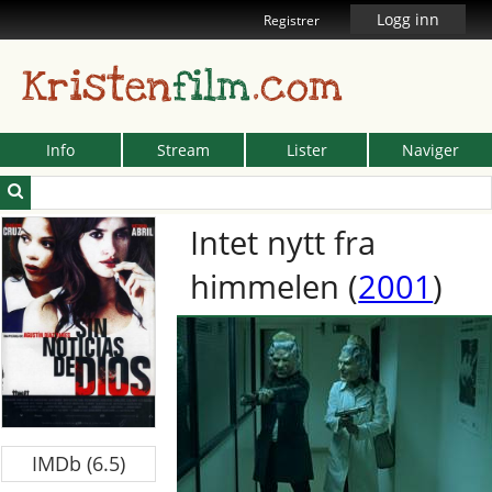
Logg inn
Registrer
Kristen
film
.com
Info
Stream
Lister
Naviger
Intet nytt fra
himmelen
(
2001
)
IMDb (6.5)