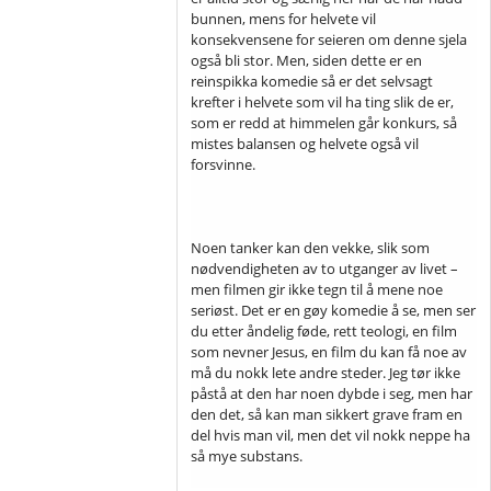
bunnen, mens for helvete vil
konsekvensene for seieren om denne sjela
også bli stor. Men, siden dette er en
reinspikka komedie så er det selvsagt
krefter i helvete som vil ha ting slik de er,
som er redd at himmelen går konkurs, så
mistes balansen og helvete også vil
forsvinne.
Noen tanker kan den vekke, slik som
nødvendigheten av to utganger av livet –
men filmen gir ikke tegn til å mene noe
seriøst. Det er en gøy komedie å se, men ser
du etter åndelig føde, rett teologi, en film
som nevner Jesus, en film du kan få noe av
må du nokk lete andre steder. Jeg tør ikke
påstå at den har noen dybde i seg, men har
den det, så kan man sikkert grave fram en
del hvis man vil, men det vil nokk neppe ha
så mye substans.