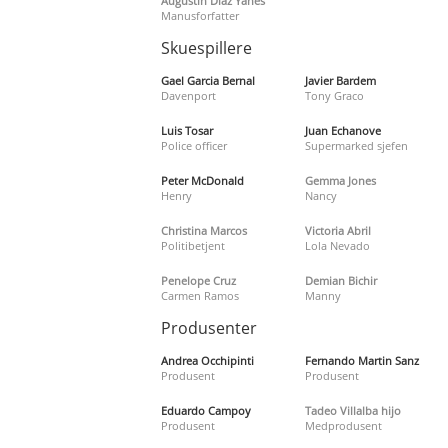
Augustin Diaz Yanes
Manusforfatter
Skuespillere
Gael Garcia Bernal
Javier Bardem
Davenport
Tony Graco
Luis Tosar
Juan Echanove
Police officer
Supermarked sjefen
Peter McDonald
Gemma Jones
Henry
Nancy
Christina Marcos
Victoria Abril
Politibetjent
Lola Nevado
Penelope Cruz
Demian Bichir
Carmen Ramos
Manny
Produsenter
Andrea Occhipinti
Fernando Martin Sanz
Produsent
Produsent
Eduardo Campoy
Tadeo Villalba hijo
Produsent
Medprodusent