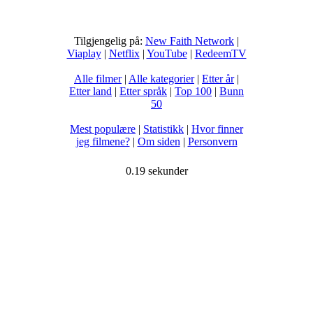
Tilgjengelig på:
New Faith Network
|
Viaplay
|
Netflix
|
YouTube
|
RedeemTV
Alle filmer
|
Alle kategorier
|
Etter år
|
Etter land
|
Etter språk
|
Top 100
|
Bunn
50
Mest populære
|
Statistikk
|
Hvor finner
jeg filmene?
|
Om siden
|
Personvern
0.19 sekunder