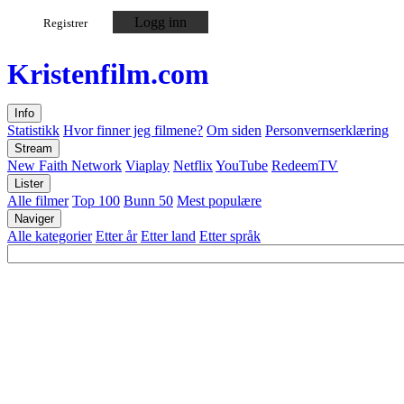
Logg inn
Registrer
Kristen
film
.com
Info
Statistikk
Hvor finner jeg filmene?
Om siden
Personvernserklæring
Stream
New Faith Network
Viaplay
Netflix
YouTube
RedeemTV
Lister
Alle filmer
Top 100
Bunn 50
Mest populære
Naviger
Alle kategorier
Etter år
Etter land
Etter språk