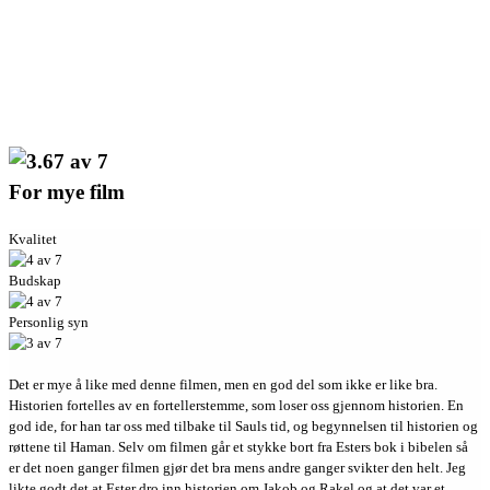
For mye film
Kvalitet
Budskap
Personlig syn
Det er mye å like med denne filmen, men en god del som ikke er like bra.
Historien fortelles av en fortellerstemme, som loser oss gjennom historien. En
god ide, for han tar oss med tilbake til Sauls tid, og begynnelsen til historien og
røttene til Haman. Selv om filmen går et stykke bort fra Esters bok i bibelen så
er det noen ganger filmen gjør det bra mens andre ganger svikter den helt. Jeg
likte godt det at Ester dro inn historien om Jakob og Rakel og at det var et