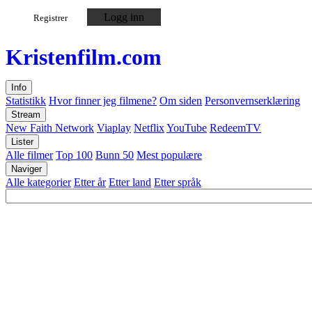
Logg inn
Registrer
Kristen
film
.com
Info
Statistikk
Hvor finner jeg filmene?
Om siden
Personvernserklæring
Stream
New Faith Network
Viaplay
Netflix
YouTube
RedeemTV
Lister
Alle filmer
Top 100
Bunn 50
Mest populære
Naviger
Alle kategorier
Etter år
Etter land
Etter språk