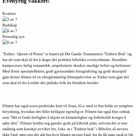
Evenyrlig vakkert!
Kvalitet
Budskap
Personlig syn
"Esther - Queen of Persia" er basert på Det Gamle Testamentes "Esthers Bok" og
har alt som skal til for å skape det perfekte bibelske eventyrdrama: Storslåtte
kampscener, farlig romantikk, utspekulerte skurker, modige helter og heltinner.
Med flotte spesialeffekter, godt gjennomført fotografering og godt skuespill
gjør denne filmen til en uforglemmelig filmopplevelse av Esther som gjør det
som skal til for å redde det jødiske folk fra fiendens hender.
Filmen har også noen profetiske hint til Jesus, bl.a. med et fint bilde av templets
betydning, hvordan det Aller helligste egentlig er. Filmen har også fine ordtak
som "Det er Guds herlighet å skjule en hemmelighet og forbeholdt konger å
søke den". Filmen holder seg ganske godt på bibelsk plan, selvom det er noe
småting som kanskje avviker litt, f.eks. at i "Esthers bok" i Bibelen så nevnes
ikke Gud, men tror det går bra hvis filmen nevner Gud, for da får man også et litt