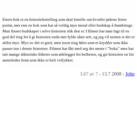
Esters bok er en historiefortelling som skal fortelle om hvorfor jødene feirer
purim, mer enn en bok som har så veldig mye moral eller budskap å frambringe.
Man finner budskapet i selve historien slik den er. I filmen har man lagt til en
god del ting for å gi historien enda mer fylde sånn sett, og jeg vil nesten si det er
altfor mye. Mye av det er greit, men noen ting føles som et krydder som ikke
passer inn i denne historien. Filmen har fått med seg det meste i ”boka” men har
tatt mange dikteriske friheter som ødelegger for helheten, og gir historien en litt
annerledes form som ikke er helt vellykket.
3.67
av 7
-
13.7 2008
-
John