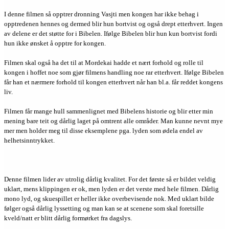
I denne filmen så opptrer dronning Vasjti men kongen har ikke behag i
opptredenen hennes og dermed blir hun bortvist og også drept etterhvert. Ingen
av delene er det støtte for i Bibelen. Ifølge Bibelen blir hun kun bortvist fordi
hun ikke ønsket å opptre for kongen.
Filmen skal også ha det til at Mordekai hadde et nært forhold og rolle til
kongen i hoffet noe som gjør filmens handling noe rar etterhvert. Ifølge Bibelen
får han et nærmere forhold til kongen etterhvert når han bl.a. får reddet kongens
liv.
Filmen får mange hull sammenlignet med Bibelens historie og blir etter min
mening bare teit og dårlig laget på omtrent alle områder. Man kunne nevnt mye
mer men holder meg til disse eksemplene pga. lyden som ødela endel av
helhetsinntrykket.
Denne filmen lider av utrolig dårlig kvalitet. For det første så er bildet veldig
uklart, mens klippingen er ok, men lyden er det verste med hele filmen. Dårlig
mono lyd, og skuespillet er heller ikke overbevisende nok. Med uklart bilde
følger også dårlig lyssetting og man kan se at scenene som skal foretsille
kveld/natt er blitt dårlig formørket fra dagslys.