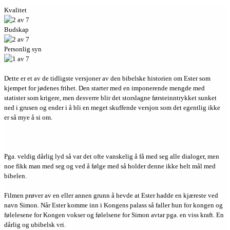
Kvalitet
Budskap
Personlig syn
Dette er et av de tidligste versjoner av den bibelske historien om Ester som
kjempet for jødenes frihet. Den starter med en imponerende mengde med
statister som krigere, men desverre blir det storslagne førsteinntrykket sunket
ned i grusen og ender i å bli en meget skuffende versjon som det egentlig ikke
er så mye å si om.
Pga. veldig dårlig lyd så var det ofte vanskelig å få med seg alle dialoger, men
noe fikk man med seg og ved å følge med så holder denne ikke helt mål med
bibelen.
Filmen prøver av en eller annen grunn å hevde at Ester hadde en kjæreste ved
navn Simon. Når Ester komme inn i Kongens palass så faller hun for kongen og
følelesene for Kongen vokser og følelsene for Simon avtar pga. en viss kraft. En
dårlig og ubibelsk vri.