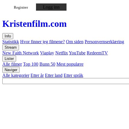
Logg inn
Registrer
Kristen
film
.com
Info
Statistikk
Hvor finner jeg filmene?
Om siden
Personvernserklæring
Stream
New Faith Network
Viaplay
Netflix
YouTube
RedeemTV
Lister
Alle filmer
Top 100
Bunn 50
Mest populære
Naviger
Alle kategorier
Etter år
Etter land
Etter språk