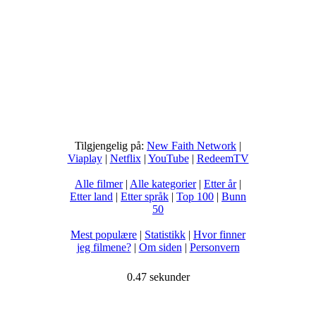
Tilgjengelig på:
New Faith Network
|
Viaplay
|
Netflix
|
YouTube
|
RedeemTV
Alle filmer
|
Alle kategorier
|
Etter år
|
Etter land
|
Etter språk
|
Top 100
|
Bunn
50
Mest populære
|
Statistikk
|
Hvor finner
jeg filmene?
|
Om siden
|
Personvern
0.47 sekunder