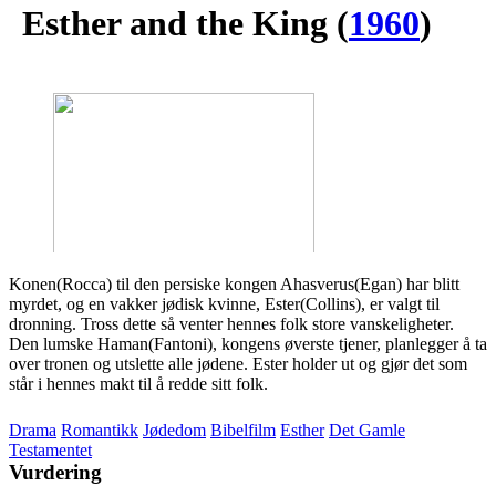
Esther and the King
(
1960
)
Konen(Rocca) til den persiske kongen Ahasverus(Egan) har blitt
myrdet, og en vakker jødisk kvinne, Ester(Collins), er valgt til
dronning. Tross dette så venter hennes folk store vanskeligheter.
Den lumske Haman(Fantoni), kongens øverste tjener, planlegger å ta
over tronen og utslette alle jødene. Ester holder ut og gjør det som
står i hennes makt til å redde sitt folk.
Drama
Romantikk
Jødedom
Bibelfilm
Esther
Det Gamle
Testamentet
Vurdering