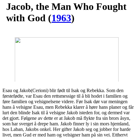
Jacob, the Man Who Fought
with God
(
1963
)
Esau og Jakob(Cerioni) blir født til Isak og Rebekka. Som den
førstefødte, var Esau den rettsmessige til å bli hodet i familien og
føre familien og velsignelsene videre. Før Isak dør var meningen
hans å velsigne Esau, men Rebekka klarer å høre hans planer og får
lurt den blinde Isak til å velsigne Jakob isteden for, og dermed var
det gjort. Følgene av dette er at Jakob må flykte fra sin brors åsyn,
som har sverget å drepe ham. Jakob finner ly i sin mors hjemland,
hos Laban, Jakobs onkel. Her gifter Jakob seg og jobber for harde
livet, men Gud er med ham og velsigner ham på sin vei. Etthervt