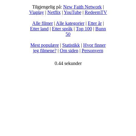
Tilgjengelig på:
New Faith Network
|
Viaplay
|
Netflix
|
YouTube
|
RedeemTV
Alle filmer
|
Alle kategorier
|
Etter år
|
Etter land
|
Etter språk
|
Top 100
|
Bunn
50
Mest populære
|
Statistikk
|
Hvor finner
jeg filmene?
|
Om siden
|
Personvern
0.44 sekunder