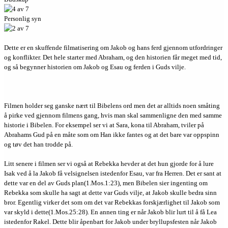
Personlig syn
Dette er en skuffende filmatisering om Jakob og hans ferd gjennom utfordringer
og konflikter. Det hele starter med Abraham, og den historien får meget med tid,
og så begynner historien om Jakob og Esau og ferden i Guds vilje.
Filmen holder seg ganske nært til Bibelens ord men det ar alltids noen småting
å pirke ved gjennom filmens gang, hvis man skal sammenligne den med samme
historie i Bibelen. For eksempel ser vi at Sara, kona til Abraham, tviler på
Abrahams Gud på en måte som om Han ikke fantes og at det bare var oppspinn
og tøv det han trodde på.
Litt senere i filmen ser vi også at Rebekka hevder at det hun gjorde for å lure
Isak ved å la Jakob få velsignelsen istedenfor Esau, var fra Herren. Det er sant at
dette var en del av Guds plan(1.Mos.1:23), men Bibelen sier ingenting om
Rebekka som skulle ha sagt at dette var Guds vilje, at Jakob skulle bedra sinn
bror. Egentlig virker det som om det var Rebekkas forskjærlighet til Jakob som
var skyld i dette(1.Mos.25:28). En annen ting er når Jakob blir lurt til å få Lea
istedenfor Rakel. Dette blir åpenbart for Jakob under bryllupsfesten når Jakob