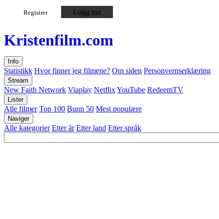
Logg inn
Registrer
Kristen
film
.com
Info
Statistikk
Hvor finner jeg filmene?
Om siden
Personvernserklæring
Stream
New Faith Network
Viaplay
Netflix
YouTube
RedeemTV
Lister
Alle filmer
Top 100
Bunn 50
Mest populære
Naviger
Alle kategorier
Etter år
Etter land
Etter språk