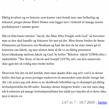
Dårlig kvalitet og en historie som kunne vært fortalt mye mer helhetlig og
fokusert, preger denne Bibel filmen som ligger lavt i forhold til mange senere
produksjoner i samme genre.
Når en film bærer tittelen ”Jacob, the Man Who Fought with God” så forventer
man at den skal handle og fokusere litt mer på det. Men denne bruker de første
45minutter på historien om Abraham og Isak før den da lar siste timen gå til
historien om Jakob, og mot slutten først så får vi en dårlig presentert
bryte/slåsskamp mellom Jakob og Gud. Se heller ”Bibelen: Jakob”(1994) eller i
nødstilfelle ”The Story of Jacob and Joseph”(1979), selv om den sistnevnte
ikke gjør det så veldig mye bedre heller.
Dessverre ble det en del kritikk, men man skader ikke seg selv ved å se denne
heller, den kan gi noen poenger underveis til mennesker som skulle trenge det.
Alt i alt synes jeg nok dette er en skuffende bibelfilm og et eksempel på dårlig
lavbudsjettsfilm fra 60-tallet. Kanskje denne fungerte bedre i sin tid, men idag
når kvaliteten på mange lavbudsjettsfilmer har nådd nye høyder så er dette ikke
mye å skryte av.
2.67
av 7
-
19.7 2010
-
Jarmo