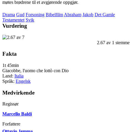
møtes brødrene til et avgjørende oppgjør.
Drama
Gud
Forsoning
Bibelfilm
Abraham
Jakob
Det Gamle
Testamentet
Svik
Vurdering
2.67
av
1
stemme
Fakta
1t 45min
Giacobbe, l'uomo che lottò con Dio
Land:
Italia
Språk:
Engelsk
Medvirkende
Regissør
Marcello Baldi
Forfattere
Ottavio Jemma