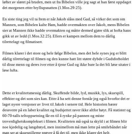
løfter av sløret på bruden, men ut fra Bibelen ville jeg sagt at han først oppdaget
det morgenen etter bryllupsnatten (1.Mos.29:25).
En siste ting jeg vil ta frem er når Jakob slåss med Gud, så virker det som om
Mannen, som Bibelen kalte Ham, hadde overmakten over Jakob, mens Bibelen
sier at Mannen ikke hadde overmakten og måtte dermed gjøre slik at hofta hans
gikk ut av ledd (1.Mos.32:25). Ellers er kampen mellom dem to dårlig
tilrettelagt og filmatisert.
Filmen klarer i det store og hele følge Bibelen, men det hele synes jeg er blitt
dårlig tilrettelagt til filmen og den kunne hatt litt større dybde i Gudsforholdet
til disse menn og deres iver etter å tjene Gud og ikke bare la det bli løse sitater i
løse lufta.
Dette er kvalitetsmessig dårlig. Skuffende bilde, lyd, musikk, lys, skuespill,
effekter og det som sies kan. Etter å ha sett denne forstår jeg også hvorfor det er
laget nyere versjoner av livet til Jakob i senere tid. Hele historien bærer
dessverre på en laber kvalitet og budsjettet raver ikke altfor høyt. Få statister og
60-70-talls teltoppsetning får en til å rynke på pannen og miste
troverdighetskomplekset i filmen. Kvaliteten må også ta skyld i at filmen blir
noe kjedelig og langdrøyd, men innimellom må man lette på smilebåndet når
man ser at skuespillerne prøver å få det til, men ikke klarer det helt.