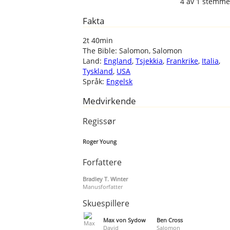
4
av
1
stemme
Fakta
2t 40min
The Bible: Salomon, Salomon
Land:
England
,
Tsjekkia
,
Frankrike
,
Italia
,
Tyskland
,
USA
Språk:
Engelsk
Medvirkende
Regissør
Roger Young
Forfattere
Bradley T. Winter
Manusforfatter
Skuespillere
Max von Sydow
Ben Cross
David
Salomon