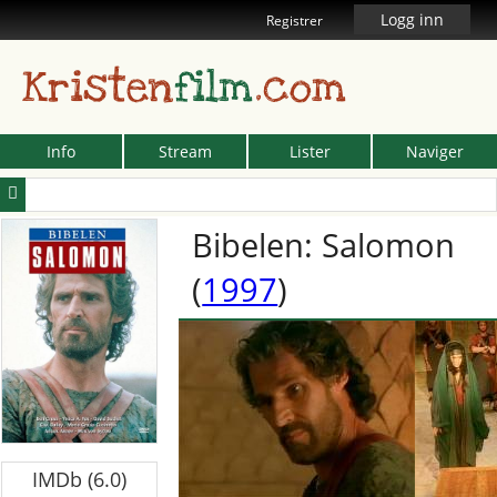
Logg inn
Registrer
Kristen
film
.com
Info
Stream
Lister
Naviger
Bibelen: Salomon
(
1997
)
IMDb (6.0)