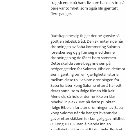
tragisk ende på hans liv som han selv innså
bare var tomhet, som også blir gjentatt
flere ganger.
Budskapsmessig følger denne ganske så
godt en bibelsk tråd. Den skrenter noe når
dronningen av Saba kommer og Salomo
forelsker seg og gifter seg med denne
dronningen og de får et barn sammen.
Dette skal da være begynnelsen på
nedgangstiden for Salomo. Bibelen derimot
sier ingenting om en kjærlighetshistorie
mellom disse to. Selvom dronningen fra
Saba forlater kong Salomo etter å ha født
deres sønn, som ifølge filmen blir kalt
Menelek, så holder denne ikke en klar
bibelsk linje akkurat på dette punktet.
Ifølge Bibelen forlater dronningen av Saba
kong Salomo når de har gitt hverandre
gaver etter skikken for kongelig gavmildhet
(1.Kong.10:13) uten å blande inn en
kjærlighetshistorie midt i det hele. Bortsett