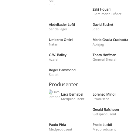
Zaki Houari
Eldre mann i rådet
Abdelkader Lofti
David Suchet
Sandallager
Joab
Umberto Orsini
Maria Grazia Cucinotta
Natan
Abisjag
G.W. Bailey
Thom Hoffman
Azarel
General Brealah
Roger Hammond
Sadok
Produsenter
Luca Bernabei
Lorenzo Minoli
Medprodusent
Produsent
Gerald Rafshoon
Sjefsprodusent
Paolo Piria
Paolo Lucidi
Medprodusent
Medprodusent