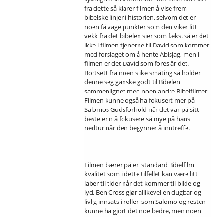
fra dette så klarer filmen å vise frem
bibelske linjer i historien, selvom det er
noen få vage punkter som den viker litt
vekk fra det bibelen sier som f.eks. så er det
ikke i filmen tjenerne til David som kommer
med forslaget om å hente Abisjag, men i
filmen er det David som foreslår det.
Bortsett fra noen slike småting så holder
denne seg ganske godt til Bibelen
sammenlignet med noen andre Bibelfilmer.
Filmen kunne også ha fokusert mer på
Salomos Gudsforhold når det var på sitt
beste enn å fokusere så mye på hans
nedtur når den begynner å inntreffe.
Filmen bærer på en standard Bibelfilm
kvalitet som i dette tilfellet kan være litt
laber til tider når det kommer til bilde og
lyd. Ben Cross gjør allikevel en dugbar og
livlig innsats i rollen som Salomo og resten
kunne ha gjort det noe bedre, men noen