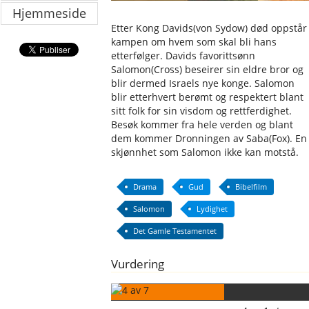
Hjemmeside
Etter Kong Davids(von Sydow) død oppstår
kampen om hvem som skal bli hans
etterfølger. Davids favorittsønn
Salomon(Cross) beseirer sin eldre bror og
blir dermed Israels nye konge. Salomon
blir etterhvert berømt og respektert blant
sitt folk for sin visdom og rettferdighet.
Besøk kommer fra hele verden og blant
dem kommer Dronningen av Saba(Fox). En
skjønnhet som Salomon ikke kan motstå.
Drama
Gud
Bibelfilm
Salomon
Lydighet
Det Gamle Testamentet
Vurdering