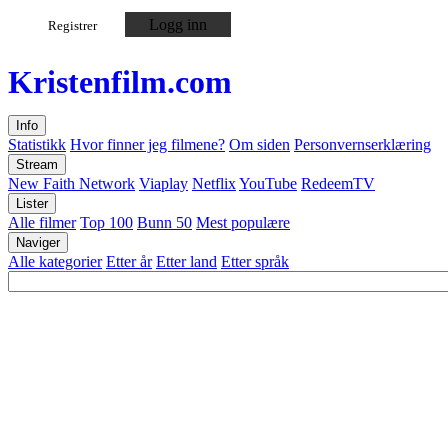
Logg inn
Registrer
Kristen
film
.com
Info
Statistikk
Hvor finner jeg filmene?
Om siden
Personvernserklæring
Stream
New Faith Network
Viaplay
Netflix
YouTube
RedeemTV
Lister
Alle filmer
Top 100
Bunn 50
Mest populære
Naviger
Alle kategorier
Etter år
Etter land
Etter språk