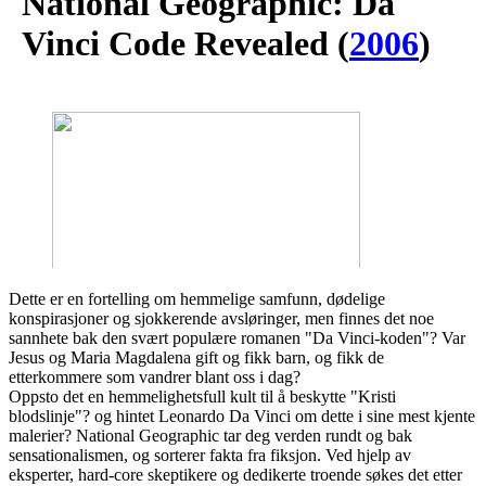
National Geographic: Da
Vinci Code Revealed
(
2006
)
Dette er en fortelling om hemmelige samfunn, dødelige
konspirasjoner og sjokkerende avsløringer, men finnes det noe
sannhete bak den svært populære romanen "Da Vinci-koden"? Var
Jesus og Maria Magdalena gift og fikk barn, og fikk de
etterkommere som vandrer blant oss i dag?
Oppsto det en hemmelighetsfull kult til å beskytte "Kristi
blodslinje"? og hintet Leonardo Da Vinci om dette i sine mest kjente
malerier? National Geographic tar deg verden rundt og bak
sensationalismen, og sorterer fakta fra fiksjon. Ved hjelp av
eksperter, hard-core skeptikere og dedikerte troende søkes det etter