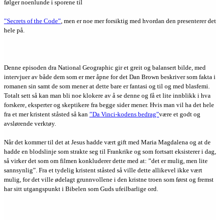
følger noenlunde i sporene til
”Secrets of the Code”
, men er noe mer forsiktig med hvordan den presenterer det
hele på.
Denne episoden dra National Geographic gir et greit og balansert bilde, med
intervjuer av både dem som er mer åpne for det Dan Brown beskriver som fakta i
romanen sin samt de som mener at dette bare er fantasi og til og med blasfemi.
Totalt sett så kan man bli noe klokere av å se denne og få et lite innblikk i hva
forskere, eksperter og skeptikere fra begge sider mener. Hvis man vil ha det hele
fra et mer kristent ståsted så kan
”Da Vinci-kodens bedrag”
være et godt og
avslørende verktøy.
Når det kommer til det at Jesus hadde vært gift med Maria Magdalena og at de
hadde en blodslinje som strakte seg til Frankrike og som fortsatt eksisterer i dag,
så virker det som om filmen konkluderer dette med at: ”det er mulig, men lite
sannsynlig”. Fra et tydelig kristent ståsted så ville dette allikevel ikke vært
mulig, for det ville ødelagt grunnvollene i den kristne troen som først og fremst
har sitt utgangspunkt i Bibelen som Guds ufeilbarlige ord.