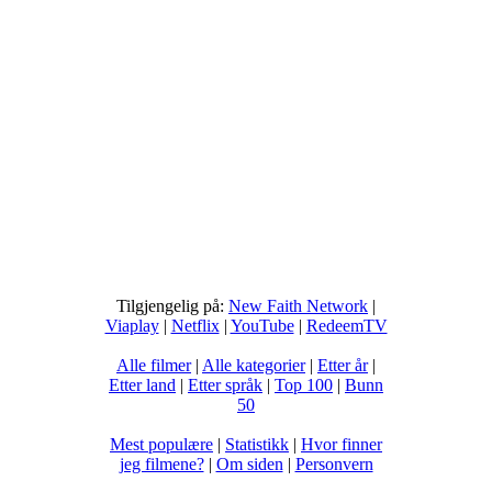
Tilgjengelig på:
New Faith Network
|
Viaplay
|
Netflix
|
YouTube
|
RedeemTV
Alle filmer
|
Alle kategorier
|
Etter år
|
Etter land
|
Etter språk
|
Top 100
|
Bunn
50
Mest populære
|
Statistikk
|
Hvor finner
jeg filmene?
|
Om siden
|
Personvern