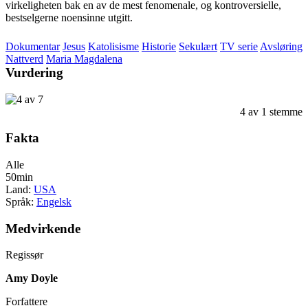
virkeligheten bak en av de mest fenomenale, og kontroversielle,
bestselgerne noensinne utgitt.
Dokumentar
Jesus
Katolisisme
Historie
Sekulært
TV serie
Avsløring
Nattverd
Maria Magdalena
Vurdering
4
av
1
stemme
Fakta
Alle
50min
Land:
USA
Språk:
Engelsk
Medvirkende
Regissør
Amy Doyle
Forfattere