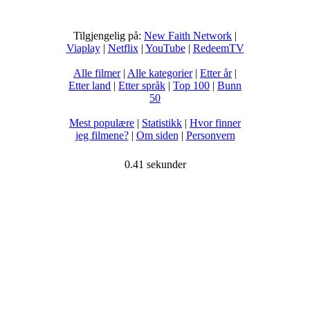
Tilgjengelig på:
New Faith Network
|
Viaplay
|
Netflix
|
YouTube
|
RedeemTV
Alle filmer
|
Alle kategorier
|
Etter år
|
Etter land
|
Etter språk
|
Top 100
|
Bunn
50
Mest populære
|
Statistikk
|
Hvor finner
jeg filmene?
|
Om siden
|
Personvern
0.41 sekunder