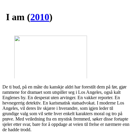
I am
(
2010
)
De ti bud, på en måte du kanskje aldri har forestilt dem på før, gjør
rammene for dramaet som utspiller seg i Los Angeles, også kalt
Englenes by. En desperat uten arvinger. En vakker reporter. En
hevnegerrig detektiv. En karismatisk statsadvokat. I moderne Los
Angeles, vil deres liv skjære i hverandre, som igjen leder til
grundige valg som vil sette hver enkelt karakters moral og tro på
prøve. Med veiledning fra en mystisk fremmed, søker disse fortapte
sjeler etter svar, bare for å oppdage at veien til frelse er nærmere enn
de hadde trodd.