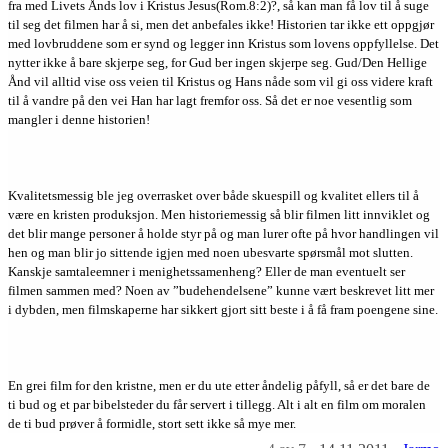
fra med Livets Ånds lov i Kristus Jesus(Rom.8:2)?, så kan man få lov til å suge
til seg det filmen har å si, men det anbefales ikke! Historien tar ikke ett oppgjør
med lovbruddene som er synd og legger inn Kristus som lovens oppfyllelse. Det
nytter ikke å bare skjerpe seg, for Gud ber ingen skjerpe seg. Gud/Den Hellige
Ånd vil alltid vise oss veien til Kristus og Hans nåde som vil gi oss videre kraft
til å vandre på den vei Han har lagt fremfor oss. Så det er noe vesentlig som
mangler i denne historien!
Kvalitetsmessig ble jeg overrasket over både skuespill og kvalitet ellers til å
være en kristen produksjon. Men historiemessig så blir filmen litt innviklet og
det blir mange personer å holde styr på og man lurer ofte på hvor handlingen vil
hen og man blir jo sittende igjen med noen ubesvarte spørsmål mot slutten.
Kanskje samtaleemner i menighetssamenheng? Eller de man eventuelt ser
filmen sammen med? Noen av ”budehendelsene” kunne vært beskrevet litt mer
i dybden, men filmskaperne har sikkert gjort sitt beste i å få fram poengene sine.
En grei film for den kristne, men er du ute etter åndelig påfyll, så er det bare de
ti bud og et par bibelsteder du får servert i tillegg. Alt i alt en film om moralen
de ti bud prøver å formidle, stort sett ikke så mye mer.