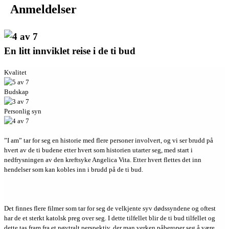
Anmeldelser
En litt innviklet reise i de ti bud
Kvalitet
Budskap
Personlig syn
”I am” tar for seg en historie med flere personer involvert, og vi ser brudd på
hvert av de ti budene etter hvert som historien utarter seg, med start i
nedfrysningen av den kreftsyke Angelica Vita. Etter hvert flettes det inn
hendelser som kan kobles inn i brudd på de ti bud.
Det finnes flere filmer som tar for seg de velkjente syv dødssyndene og oftest
har de et sterkt katolsk preg over seg. I dette tilfellet blir de ti bud tilfellet og
dette tas fram fra et nøytralt perspektiv, der man verken påberoper seg å være