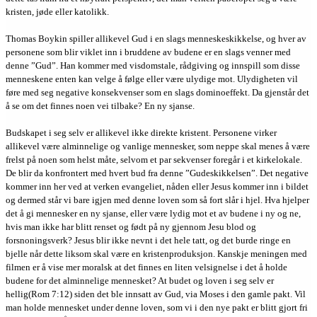
kristen, jøde eller katolikk.
Thomas Boykin spiller allikevel Gud i en slags menneskeskikkelse, og hver av
personene som blir viklet inn i bruddene av budene er en slags venner med
denne ”Gud”. Han kommer med visdomstale, rådgiving og innspill som disse
menneskene enten kan velge å følge eller være ulydige mot. Ulydigheten vil
føre med seg negative konsekvenser som en slags dominoeffekt. Da gjenstår det
å se om det finnes noen vei tilbake? En ny sjanse.
Budskapet i seg selv er allikevel ikke direkte kristent. Personene virker
allikevel være alminnelige og vanlige mennesker, som neppe skal menes å være
frelst på noen som helst måte, selvom et par sekvenser foregår i et kirkelokale.
De blir da konfrontert med hvert bud fra denne ”Gudeskikkelsen”. Det negative
kommer inn her ved at verken evangeliet, nåden eller Jesus kommer inn i bildet
og dermed står vi bare igjen med denne loven som så fort slår i hjel. Hva hjelper
det å gi mennesker en ny sjanse, eller være lydig mot et av budene i ny og ne,
hvis man ikke har blitt renset og født på ny gjennom Jesu blod og
forsnoningsverk? Jesus blir ikke nevnt i det hele tatt, og det burde ringe en
bjelle når dette liksom skal være en kristenproduksjon. Kanskje meningen med
filmen er å vise mer moralsk at det finnes en liten velsignelse i det å holde
budene for det alminnelige mennesket? At budet og loven i seg selv er
hellig(Rom 7:12) siden det ble innsatt av Gud, via Moses i den gamle pakt. Vil
man holde mennesket under denne loven, som vi i den nye pakt er blitt gjort fri