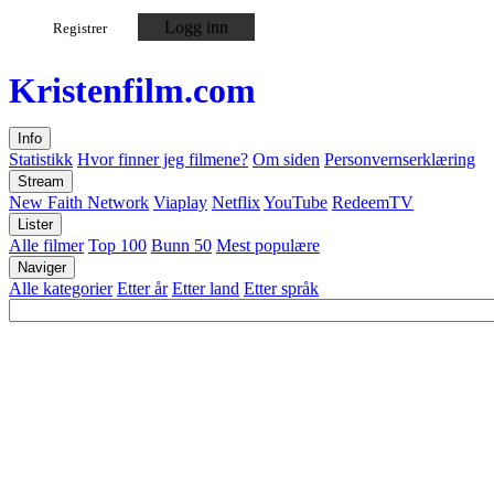
Logg inn
Registrer
Kristen
film
.com
Info
Statistikk
Hvor finner jeg filmene?
Om siden
Personvernserklæring
Stream
New Faith Network
Viaplay
Netflix
YouTube
RedeemTV
Lister
Alle filmer
Top 100
Bunn 50
Mest populære
Naviger
Alle kategorier
Etter år
Etter land
Etter språk