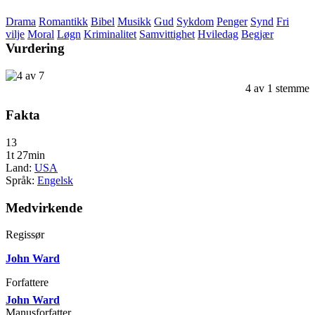
Drama
Romantikk
Bibel
Musikk
Gud
Sykdom
Penger
Synd
Fri
vilje
Moral
Løgn
Kriminalitet
Samvittighet
Hviledag
Begjær
Vurdering
4
av
1
stemme
Fakta
13
1t 27min
Land:
USA
Språk:
Engelsk
Medvirkende
Regissør
John Ward
Forfattere
John Ward
Manusforfatter