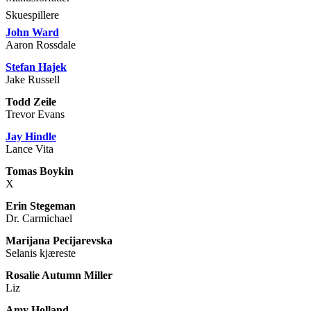
Skuespillere
John Ward
Aaron Rossdale
Stefan Hajek
Jake Russell
Todd Zeile
Trevor Evans
Jay Hindle
Lance Vita
Tomas Boykin
X
Erin Stegeman
Dr. Carmichael
Marijana Pecijarevska
Selanis kjæreste
Rosalie Autumn Miller
Liz
Amy Holland