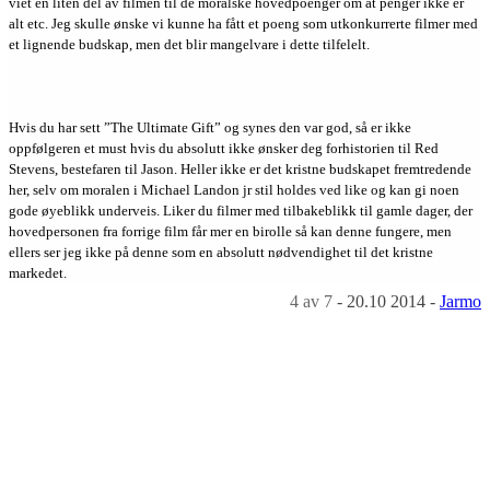
viet en liten del av filmen til de moralske hovedpoenger om at penger ikke er
alt etc. Jeg skulle ønske vi kunne ha fått et poeng som utkonkurrerte filmer med
et lignende budskap, men det blir mangelvare i dette tilfelelt.
Hvis du har sett ”The Ultimate Gift” og synes den var god, så er ikke
oppfølgeren et must hvis du absolutt ikke ønsker deg forhistorien til Red
Stevens, bestefaren til Jason. Heller ikke er det kristne budskapet fremtredende
her, selv om moralen i Michael Landon jr stil holdes ved like og kan gi noen
gode øyeblikk underveis. Liker du filmer med tilbakeblikk til gamle dager, der
hovedpersonen fra forrige film får mer en birolle så kan denne fungere, men
ellers ser jeg ikke på denne som en absolutt nødvendighet til det kristne
markedet.
4
av 7
-
20.10 2014
-
Jarmo