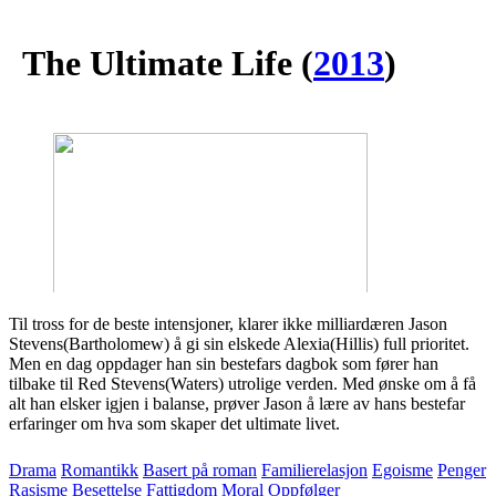
The Ultimate Life
(
2013
)
Til tross for de beste intensjoner, klarer ikke milliardæren Jason
Stevens(Bartholomew) å gi sin elskede Alexia(Hillis) full prioritet.
Men en dag oppdager han sin bestefars dagbok som fører han
tilbake til Red Stevens(Waters) utrolige verden. Med ønske om å få
alt han elsker igjen i balanse, prøver Jason å lære av hans bestefar
erfaringer om hva som skaper det ultimate livet.
Drama
Romantikk
Basert på roman
Familierelasjon
Egoisme
Penger
Rasisme
Besettelse
Fattigdom
Moral
Oppfølger