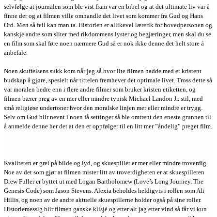
selvfølge at journalen som ble vist fram var en bibel og at det ultimate liv var å
finne der og at filmen ville omhandle det livet som kommer fra Gud og Hans
Ord. Men så feil kan man ta. Historien er allikevel lærerik for hovedpersonen og
kanskje andre som sliter med rikdommens lyster og begjæringer, men skal du se
en film som skal føre noen nærmere Gud så er nok ikke denne det helt store å
anbefale.
Noen skuffelsens sukk kom når jeg så hvor lite filmen hadde med et kristent
budskap å gjøre, spesielt når tittelen fremhever det optimale livet. Tross dette så
var moralen bedre enn i flere andre filmer som bruker kristen etiketten, og
filmen bærer preg av en mer eller mindre typisk Michael Landon Jr. stil, med
små religiøse undertoner hvor den moralske linjen mer eller mindre er trygg.
Selv om Gud blir nevnt i noen få settinger så ble omtrent den eneste grunnen til
å anmelde denne her det at den er oppfølger til en litt mer ”åndelig” preget film.
Kvaliteten er grei på bilde og lyd, og skuespillet er mer eller mindre troverdig.
Noe av det som gjør at filmen mister litt av troverdigheten er at skuespilleren
Drew Fuller er byttet ut med Logan Bartholomew (Love’s Long Journey, The
Genesis Code) som Jason Stevens. Alexia beholdes heldigvis i rollen som Ali
Hillis, og noen av de andre aktuelle skuespillerne holder også på sine roller.
Historiemessig blir filmen ganske klisjé og etter alt jag etter vind så får vi kun