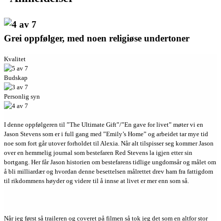
Grei oppfølger, med noen religiøse undertoner
Kvalitet
Budskap
Personlig syn
I denne oppfølgeren til ”The Ultimate Gift”/”En gave for livet” møter vi en
Jason Stevens som er i full gang med ”Emily’s Home” og arbeidet tar mye tid
noe som fort går utover forholdet til Alexia. Når alt tilspisser seg kommer Jason
over en hemmelig journal som bestefaren Red Stevens la igjen etter sin
bortgang. Her får Jason historien om bestefarens tidlige ungdomsår og målet om
å bli milliardær og hvordan denne besettelsen målrettet drev ham fra fattigdom
til rikdommens høyder og videre til å innse at livet er mer enn som så.
Når jeg først så traileren og coveret på filmen så tok jeg det som en altfor stor