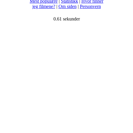
Mest populære
|
Statistikk
|
Hvor finner
jeg filmene?
|
Om siden
|
Personvern
0.61 sekunder