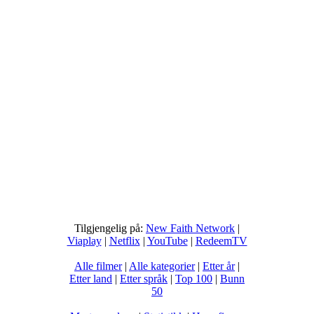
Tilgjengelig på:
New Faith Network
|
Viaplay
|
Netflix
|
YouTube
|
RedeemTV
Alle filmer
|
Alle kategorier
|
Etter år
|
Etter land
|
Etter språk
|
Top 100
|
Bunn
50