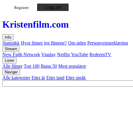
Logg inn
Registrer
Kristen
film
.com
Info
Statistikk
Hvor finner jeg filmene?
Om siden
Personvernserklæring
Stream
New Faith Network
Viaplay
Netflix
YouTube
RedeemTV
Lister
Alle filmer
Top 100
Bunn 50
Mest populære
Naviger
Alle kategorier
Etter år
Etter land
Etter språk