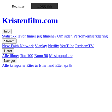
Logg inn
Registrer
Kristen
film
.com
Info
Statistikk
Hvor finner jeg filmene?
Om siden
Personvernserklæring
Stream
New Faith Network
Viaplay
Netflix
YouTube
RedeemTV
Lister
Alle filmer
Top 100
Bunn 50
Mest populære
Naviger
Alle kategorier
Etter år
Etter land
Etter språk