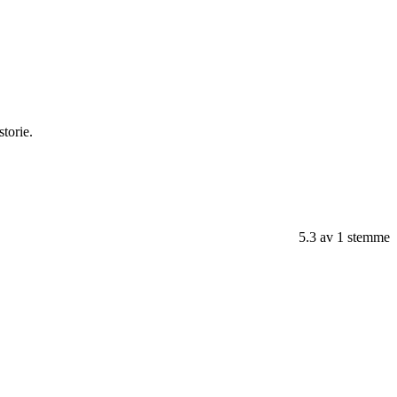
torie.
5.3
av
1
stemme