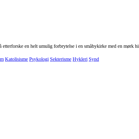
 etterforske en helt umulig forbrytelse i en småbykirke med en mørk his
im
Katolisisme
Psykologi
Sekterisme
Hykleri
Synd