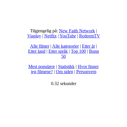
Tilgjengelig på:
New Faith Network
|
Viaplay
|
Netflix
|
YouTube
|
RedeemTV
Alle filmer
|
Alle kategorier
|
Etter år
|
Etter land
|
Etter språk
|
Top 100
|
Bunn
50
Mest populære
|
Statistikk
|
Hvor finner
jeg filmene?
|
Om siden
|
Personvern
0.32 sekunder