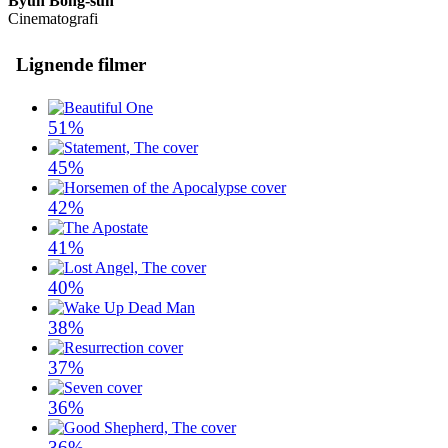
Byun Bong-sun
Cinematografi
Lignende filmer
51%
45%
42%
41%
40%
38%
37%
36%
36%