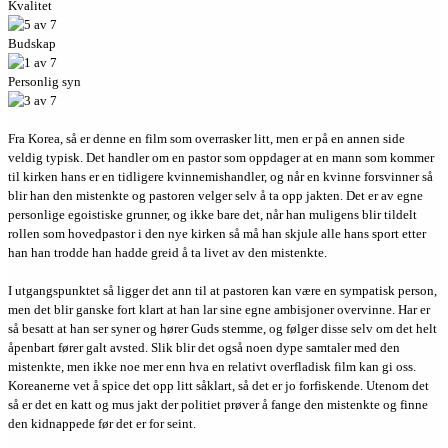
Kvalitet
Budskap
Personlig syn
Fra Korea, så er denne en film som overrasker litt, men er på en annen side
veldig typisk. Det handler om en pastor som oppdager at en mann som kommer
til kirken hans er en tidligere kvinnemishandler, og når en kvinne forsvinner så
blir han den mistenkte og pastoren velger selv å ta opp jakten. Det er av egne
personlige egoistiske grunner, og ikke bare det, når han muligens blir tildelt
rollen som hovedpastor i den nye kirken så må han skjule alle hans sport etter
han han trodde han hadde greid å ta livet av den mistenkte.
I utgangspunktet så ligger det ann til at pastoren kan være en sympatisk person,
men det blir ganske fort klart at han lar sine egne ambisjoner overvinne. Har er
så besatt at han ser syner og hører Guds stemme, og følger disse selv om det helt
åpenbart fører galt avsted. Slik blir det også noen dype samtaler med den
mistenkte, men ikke noe mer enn hva en relativt overfladisk film kan gi oss.
Koreanerne vet å spice det opp litt såklart, så det er jo forfiskende. Utenom det
så er det en katt og mus jakt der politiet prøver å fange den mistenkte og finne
den kidnappede før det er for seint.