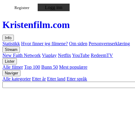
Logg inn
Registrer
Kristen
film
.com
Info
Statistikk
Hvor finner jeg filmene?
Om siden
Personvernserklæring
Stream
New Faith Network
Viaplay
Netflix
YouTube
RedeemTV
Lister
Alle filmer
Top 100
Bunn 50
Mest populære
Naviger
Alle kategorier
Etter år
Etter land
Etter språk