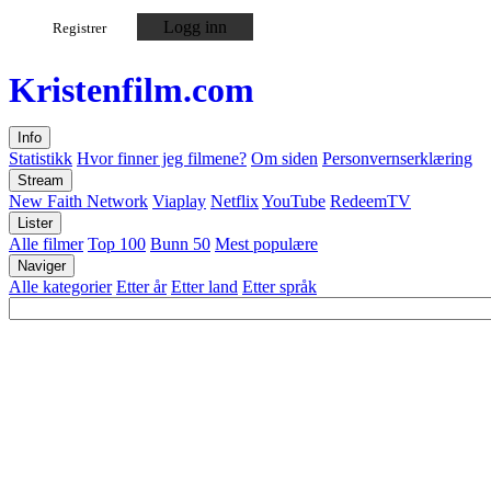
Logg inn
Registrer
Kristen
film
.com
Info
Statistikk
Hvor finner jeg filmene?
Om siden
Personvernserklæring
Stream
New Faith Network
Viaplay
Netflix
YouTube
RedeemTV
Lister
Alle filmer
Top 100
Bunn 50
Mest populære
Naviger
Alle kategorier
Etter år
Etter land
Etter språk