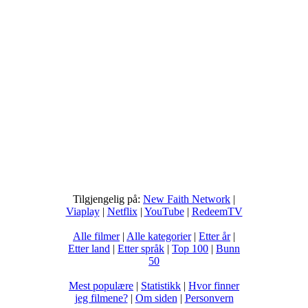
Tilgjengelig på:
New Faith Network
|
Viaplay
|
Netflix
|
YouTube
|
RedeemTV
Alle filmer
|
Alle kategorier
|
Etter år
|
Etter land
|
Etter språk
|
Top 100
|
Bunn
50
Mest populære
|
Statistikk
|
Hvor finner
jeg filmene?
|
Om siden
|
Personvern