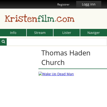
Logg inn
Registrer
Kristen
film
.com
Info
Stream
Lister
Naviger
Thomas Haden
Church