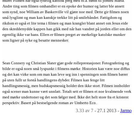
murer. Filmen har også tydelig katolsk preg med bl.a. bønn til jomfru Maria.
Andre ting som filmen omhandler er en epoke der humor og latter ble ansett
som synd, noe William av Baskerville vil gjøre noe med. Dette gir filmen noen
små lysglimt og man kan kanskje trekke litt på smilebåndet. Fattigdom og
rikdom er også et lite tema i filmen og man krangler blant annet om Jesus eide
den skreddersydde kappen han gikk med når han vandret på jorden eller om den
egentlig ikke var hans. Ellers er filmen preget av merkelige katolske munker
som ligner på syke og besatte mennesker.
Sean Connery og Christian Slater gjør gode rolleprestasjoner. Fotografering og
bilde er også noen små lyspunkt i filmens mørke. Historien kan være noe diffus
og det kan virke som om man kan leve seg inn i spenningen som filmen bærer
på uten fullt ut forstå handlingens dybder. Filmen kan fenge litt
handlingsmessig, men budskapsmessig holder den ikke stort. Filmen innholder
også scener man kunne vært unnlatt. Totalt sett er filmen et noe kvalmende verk
med mørke undertoner og det som følger med. Ikke det helt store fra et kristent
perspektiv. Basert på bestselgende roman av Umberto Eco.
3.33
av 7
-
27.1 2013
-
Jarmo