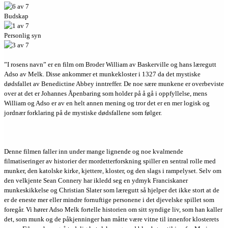
Budskap
Personlig syn
”I rosens navn” er en film om Broder William av Baskerville og hans læregutt
Adso av Melk. Disse ankommer et munkekloster i 1327 da det mystiske
dødsfallet av Benedictine Abbey inntreffer. De noe sære munkene er overbeviste
over at det er Johannes Åpenbaring som holder på å gå i oppfyllelse, mens
William og Adso er av en helt annen mening og tror det er en mer logisk og
jordnær forklaring på de mystiske dødsfallene som følger.
Denne filmen faller inn under mange lignende og noe kvalmende
filmatiseringer av historier der mordetterforskning spiller en sentral rolle med
munker, den katolske kirke, kjettere, kloster, og den slags i rampelyset. Selv om
den velkjente Sean Connery har ikledd seg en ydmyk Franciskaner
munkeskikkelse og Christian Slater som læregutt så hjelper det ikke stort at de
er de eneste mer eller mindre fornuftige personene i det djevelske spillet som
foregår. Vi hører Adso Melk fortelle historien om sitt syndige liv, som han kaller
det, som munk og de påkjenninger han måtte være vitne til innenfor klosterets