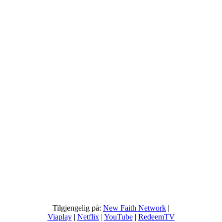
Tilgjengelig på:
New Faith Network
|
Viaplay
|
Netflix
|
YouTube
|
RedeemTV