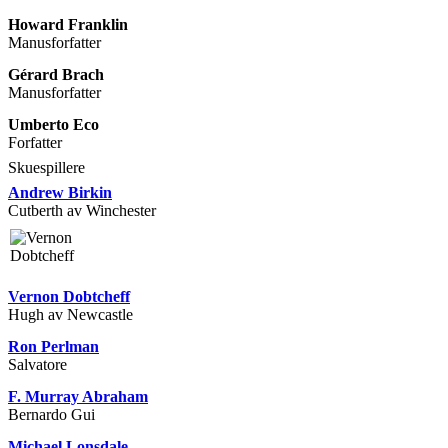
Howard Franklin
Manusforfatter
Gérard Brach
Manusforfatter
Umberto Eco
Forfatter
Skuespillere
Andrew Birkin
Cutberth av Winchester
Vernon Dobtcheff
Hugh av Newcastle
Ron Perlman
Salvatore
F. Murray Abraham
Bernardo Gui
Michael Lonsdale