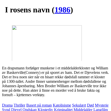
I rosens navn
(
1986
)
En drapsmann forfølger munkene i et middelalderkloster og William
av Baskerville(Connery) er på sporet av ham. Det er Djevelens verk.
Det er hva noen sier når en bisarr rekke dødsfall rammer et kloster
på 1300-tallet. Andre finner sammenhenger mellom dødsfallene og
Johannes åpenbaring. Men Broder William av Baskerville tror ikke
noe på dette. Han akter å finne en morder ved å bruke fakta og
fornuft – kjetternes verktøy.
Drama
Thriller
Basert på roman
Katolisisme
Sekulært
Død
Mysterie
Synd
Djevel
Ondskap
Klosterliv
Kriminalitet
Middelalder
Langfilm