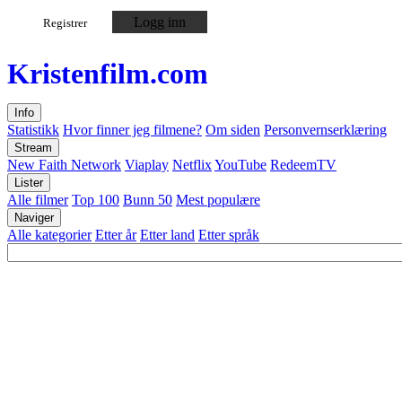
Logg inn
Registrer
Kristen
film
.com
Info
Statistikk
Hvor finner jeg filmene?
Om siden
Personvernserklæring
Stream
New Faith Network
Viaplay
Netflix
YouTube
RedeemTV
Lister
Alle filmer
Top 100
Bunn 50
Mest populære
Naviger
Alle kategorier
Etter år
Etter land
Etter språk