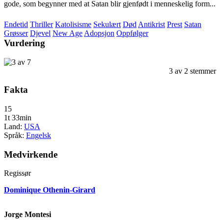
gode, som begynner med at Satan blir gjenfødt i menneskelig form...
Endetid
Thriller
Katolisisme
Sekulært
Død
Antikrist
Prest
Satan
Grøsser
Djevel
New Age
Adopsjon
Oppfølger
Vurdering
3
av
2
stemmer
Fakta
15
1t 33min
Land:
USA
Språk:
Engelsk
Medvirkende
Regissør
Dominique Othenin-Girard
Jorge Montesi