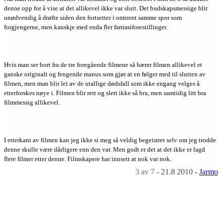
denne opp for å vise at det allikevel ikke var slutt. Det budskapsmessige blir
unødvendig å drøfte siden den fortsetter i omtrent samme spor som
forgjengerne, men kanskje med enda fler fantasiforestillinger.
Hvis man ser bort fra de tre foregående filmene så bærer filmen allikevel et
ganske originalt og fengende manus som gjør at en følger med til slutten av
filmen, men man blir lei av de utallige dødsfall som ikke engang velges å
etterforskes nøye i. Filmen blir rett og slett ikke så bra, men samtidig litt bra
filmmessig allikevel.
I etterkant av filmen kan jeg ikke si meg så veldig begeistret selv om jeg trodde
denne skulle være dårligere enn den var. Men godt er det at det ikke er lagd
flere filmer etter denne. Filmskapere har innsett at nok var nok.
3
av 7
-
21.8 2010
-
Jarmo