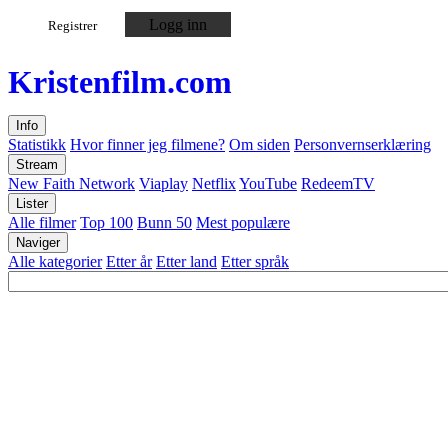
Logg inn
Registrer
Kristen
film
.com
Info
Statistikk
Hvor finner jeg filmene?
Om siden
Personvernserklæring
Stream
New Faith Network
Viaplay
Netflix
YouTube
RedeemTV
Lister
Alle filmer
Top 100
Bunn 50
Mest populære
Naviger
Alle kategorier
Etter år
Etter land
Etter språk