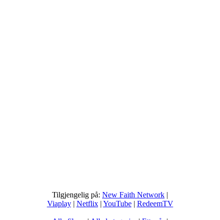
Tilgjengelig på:
New Faith Network
|
Viaplay
|
Netflix
|
YouTube
|
RedeemTV