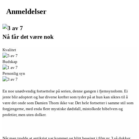
Anmeldelser
Nå får det være nok
Kvalitet
Budskap
Personlig syn
En noe unødvendig fortsettelse på serien, denne gangen i fjernsynsform. Ei
jente blir adoptert og har diverse krefter som tyder på at hun kan siktes til å
være det onde som Damien Thorn ikke var. Det hele fortsetter i samme stil som
forgjengerne, med enda flere mystiske dødsfall, mistolkede bibelvers og
profetier, men uten dolker.
Når man trodde at antikrist var kommet og blitt beseiret i film nr. 3 så dukker