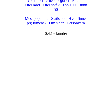
Alle filmer
|
Alle kategorier
|
Etter år
|
Etter land
|
Etter språk
|
Top 100
|
Bunn
50
Mest populære
|
Statistikk
|
Hvor finner
jeg filmene?
|
Om siden
|
Personvern
0.42 sekunder