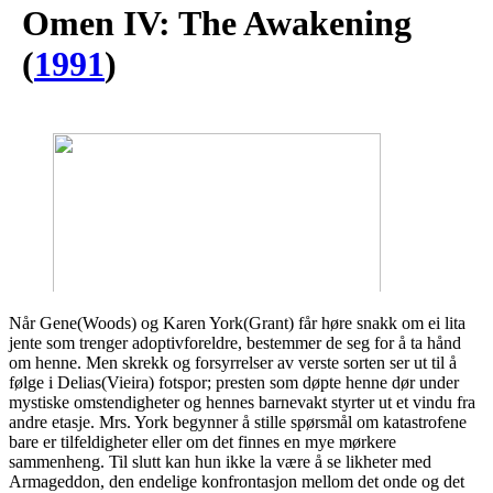
Omen IV: The Awakening
(
1991
)
Når Gene(Woods) og Karen York(Grant) får høre snakk om ei lita
jente som trenger adoptivforeldre, bestemmer de seg for å ta hånd
om henne. Men skrekk og forsyrrelser av verste sorten ser ut til å
følge i Delias(Vieira) fotspor; presten som døpte henne dør under
mystiske omstendigheter og hennes barnevakt styrter ut et vindu fra
andre etasje. Mrs. York begynner å stille spørsmål om katastrofene
bare er tilfeldigheter eller om det finnes en mye mørkere
sammenheng. Til slutt kan hun ikke la være å se likheter med
Armageddon, den endelige konfrontasjon mellom det onde og det