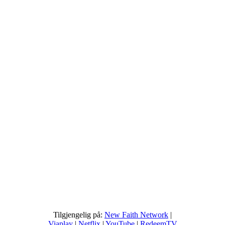
Tilgjengelig på:
New Faith Network
|
Viaplay
|
Netflix
|
YouTube
|
RedeemTV