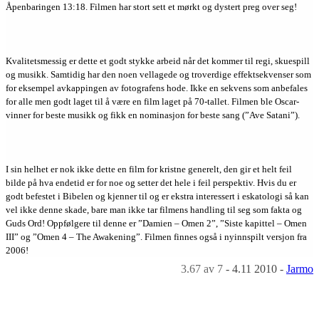
Åpenbaringen 13:18. Filmen har stort sett et mørkt og dystert preg over seg!
Kvalitetsmessig er dette et godt stykke arbeid når det kommer til regi, skuespill
og musikk. Samtidig har den noen vellagede og troverdige effektsekvenser som
for eksempel avkappingen av fotografens hode. Ikke en sekvens som anbefales
for alle men godt laget til å være en film laget på 70-tallet. Filmen ble Oscar-
vinner for beste musikk og fikk en nominasjon for beste sang (”Ave Satani”).
I sin helhet er nok ikke dette en film for kristne generelt, den gir et helt feil
bilde på hva endetid er for noe og setter det hele i feil perspektiv. Hvis du er
godt befestet i Bibelen og kjenner til og er ekstra interessert i eskatologi så kan
vel ikke denne skade, bare man ikke tar filmens handling til seg som fakta og
Guds Ord! Oppfølgere til denne er ”Damien – Omen 2”, ”Siste kapittel – Omen
III” og ”Omen 4 – The Awakening”. Filmen finnes også i nyinnspilt versjon fra
2006!
3.67
av 7
-
4.11 2010
-
Jarmo