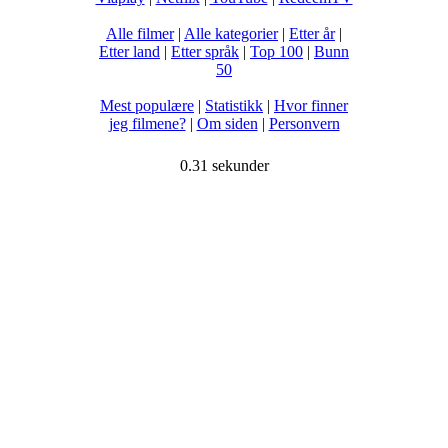
Alle filmer
|
Alle kategorier
|
Etter år
|
Etter land
|
Etter språk
|
Top 100
|
Bunn
50
Mest populære
|
Statistikk
|
Hvor finner
jeg filmene?
|
Om siden
|
Personvern
0.31 sekunder