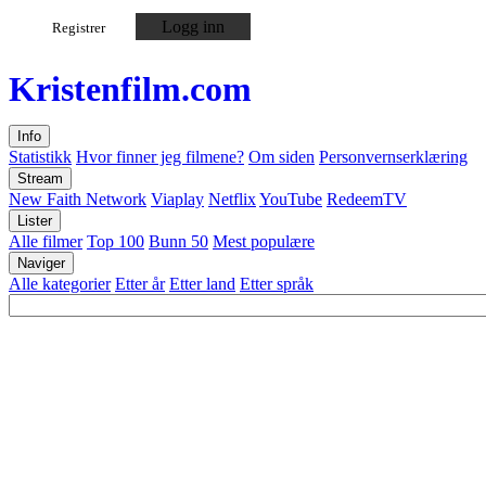
Logg inn
Registrer
Kristen
film
.com
Info
Statistikk
Hvor finner jeg filmene?
Om siden
Personvernserklæring
Stream
New Faith Network
Viaplay
Netflix
YouTube
RedeemTV
Lister
Alle filmer
Top 100
Bunn 50
Mest populære
Naviger
Alle kategorier
Etter år
Etter land
Etter språk