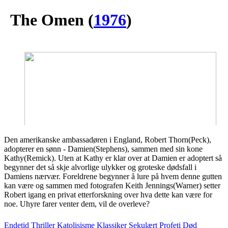
The Omen
(
1976
)
Den amerikanske ambassadøren i England, Robert Thorn(Peck),
adopterer en sønn - Damien(Stephens), sammen med sin kone
Kathy(Remick). Uten at Kathy er klar over at Damien er adoptert så
begynner det så skje alvorlige ulykker og groteske dødsfall i
Damiens nærvær. Foreldrene begynner å lure på hvem denne gutten
kan være og sammen med fotografen Keith Jennings(Warner) setter
Robert igang en privat etterforskning over hva dette kan være for
noe. Uhyre farer venter dem, vil de overleve?
Endetid
Thriller
Katolisisme
Klassiker
Sekulært
Profeti
Død