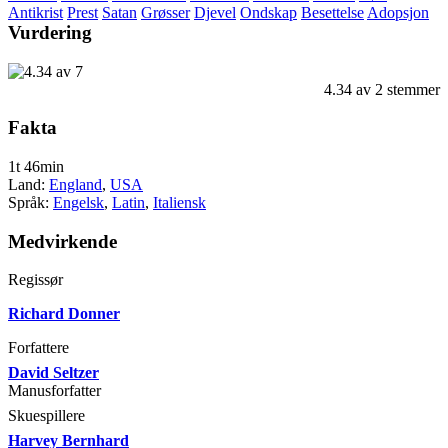
Antikrist
Prest
Satan
Grøsser
Djevel
Ondskap
Besettelse
Adopsjon
Vurdering
4.34
av
2
stemmer
Fakta
1t 46min
Land:
England
,
USA
Språk:
Engelsk
,
Latin
,
Italiensk
Medvirkende
Regissør
Richard Donner
Forfattere
David Seltzer
Manusforfatter
Skuespillere
Harvey Bernhard