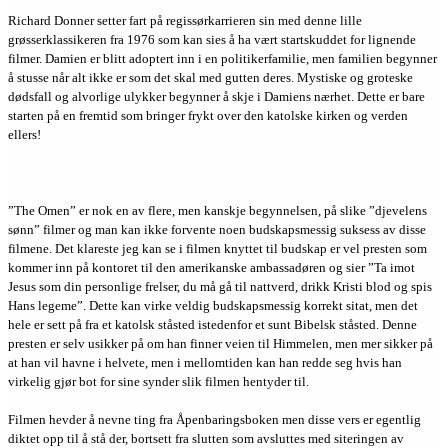
Richard Donner setter fart på regissørkarrieren sin med denne lille
grøsserklassikeren fra 1976 som kan sies å ha vært startskuddet for lignende
filmer. Damien er blitt adoptert inn i en politikerfamilie, men familien begynner
å stusse når alt ikke er som det skal med gutten deres. Mystiske og groteske
dødsfall og alvorlige ulykker begynner å skje i Damiens nærhet. Dette er bare
starten på en fremtid som bringer frykt over den katolske kirken og verden
ellers!
”The Omen” er nok en av flere, men kanskje begynnelsen, på slike ”djevelens
sønn” filmer og man kan ikke forvente noen budskapsmessig suksess av disse
filmene. Det klareste jeg kan se i filmen knyttet til budskap er vel presten som
kommer inn på kontoret til den amerikanske ambassadøren og sier ”Ta imot
Jesus som din personlige frelser, du må gå til nattverd, drikk Kristi blod og spis
Hans legeme”. Dette kan virke veldig budskapsmessig korrekt sitat, men det
hele er sett på fra et katolsk ståsted istedenfor et sunt Bibelsk ståsted. Denne
presten er selv usikker på om han finner veien til Himmelen, men mer sikker på
at han vil havne i helvete, men i mellomtiden kan han redde seg hvis han
virkelig gjør bot for sine synder slik filmen hentyder til.
Filmen hevder å nevne ting fra Åpenbaringsboken men disse vers er egentlig
diktet opp til å stå der, bortsett fra slutten som avsluttes med siteringen av