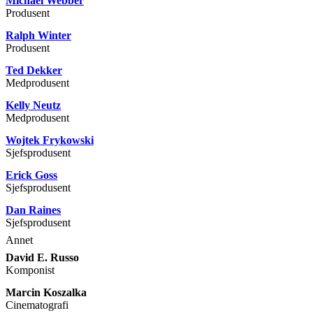
Michael Webber
Produsent
Ralph Winter
Produsent
Ted Dekker
Medprodusent
Kelly Neutz
Medprodusent
Wojtek Frykowski
Sjefsprodusent
Erick Goss
Sjefsprodusent
Dan Raines
Sjefsprodusent
Annet
David E. Russo
Komponist
Marcin Koszalka
Cinematografi