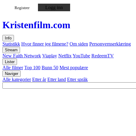
Logg inn
Registrer
Kristen
film
.com
Info
Statistikk
Hvor finner jeg filmene?
Om siden
Personvernserklæring
Stream
New Faith Network
Viaplay
Netflix
YouTube
RedeemTV
Lister
Alle filmer
Top 100
Bunn 50
Mest populære
Naviger
Alle kategorier
Etter år
Etter land
Etter språk