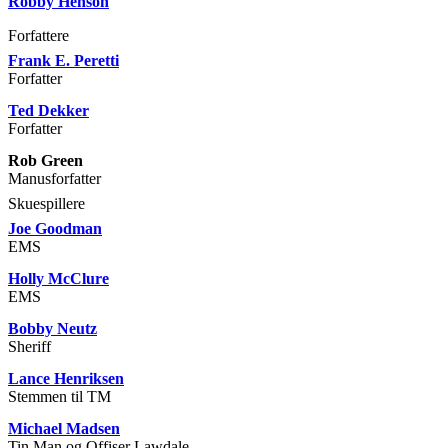
Robby Henson
Forfattere
Frank E. Peretti
Forfatter
Ted Dekker
Forfatter
Rob Green
Manusforfatter
Skuespillere
Joe Goodman
EMS
Holly McClure
EMS
Bobby Neutz
Sheriff
Lance Henriksen
Stemmen til TM
Michael Madsen
Tin Man og Offiser Lawdale