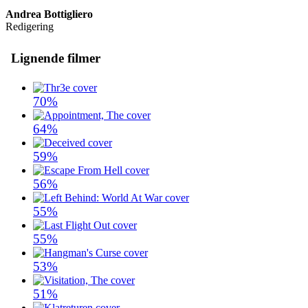
Andrea Bottigliero
Redigering
Lignende filmer
70%
64%
59%
56%
55%
55%
53%
51%