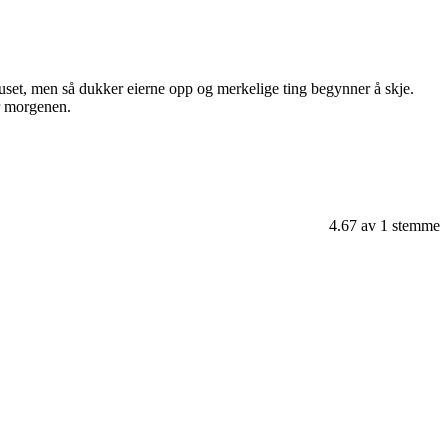
 huset, men så dukker eierne opp og merkelige ting begynner å skje.
ør morgenen.
4.67
av
1
stemme