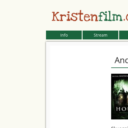
Kristen
film
Info
Stream
An