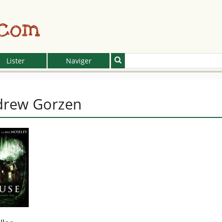
.com
Lister
Naviger
drew Gorzen