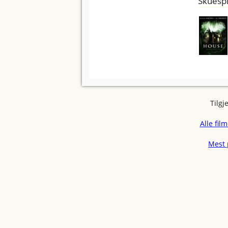
Skuespi
Tilgj
Alle fil
Mest