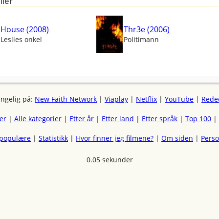
ller
House (2008)
Thr3e (2006)
Leslies onkel
Politimann
engelig på:
New Faith Network
|
Viaplay
|
Netflix
|
YouTube
|
Rede
mer
|
Alle kategorier
|
Etter år
|
Etter land
|
Etter språk
|
Top 100
|
 populære
|
Statistikk
|
Hvor finner jeg filmene?
|
Om siden
|
Pers
0.05 sekunder