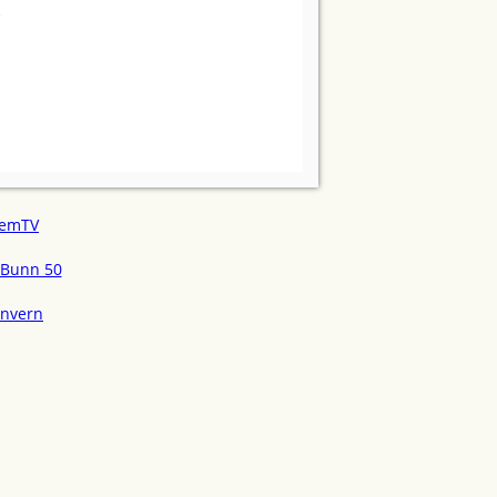
emTV
Bunn 50
onvern