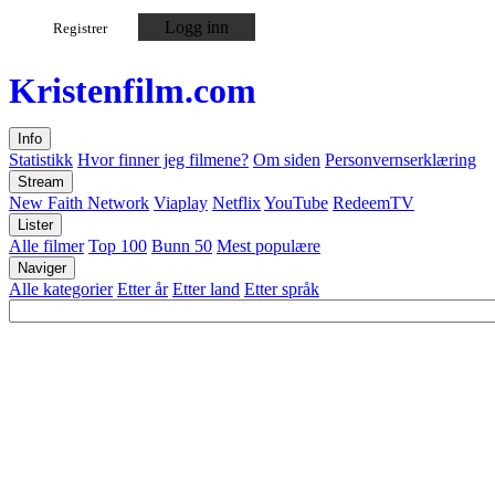
Logg inn
Registrer
Kristen
film
.com
Info
Statistikk
Hvor finner jeg filmene?
Om siden
Personvernserklæring
Stream
New Faith Network
Viaplay
Netflix
YouTube
RedeemTV
Lister
Alle filmer
Top 100
Bunn 50
Mest populære
Naviger
Alle kategorier
Etter år
Etter land
Etter språk