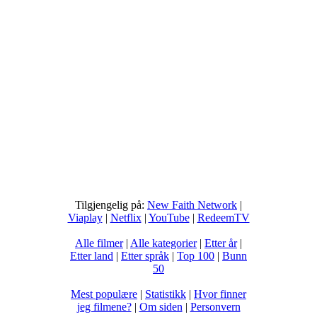
Tilgjengelig på:
New Faith Network
|
Viaplay
|
Netflix
|
YouTube
|
RedeemTV
Alle filmer
|
Alle kategorier
|
Etter år
|
Etter land
|
Etter språk
|
Top 100
|
Bunn
50
Mest populære
|
Statistikk
|
Hvor finner
jeg filmene?
|
Om siden
|
Personvern