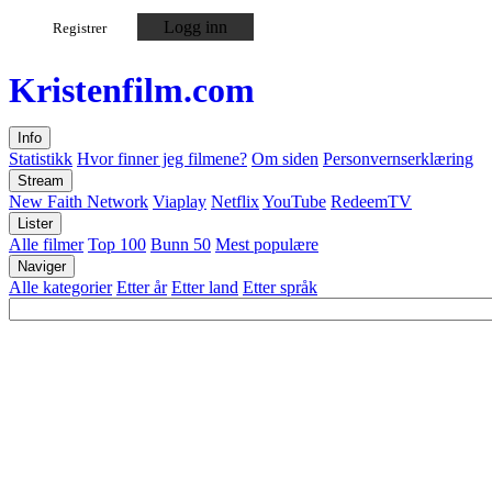
Logg inn
Registrer
Kristen
film
.com
Info
Statistikk
Hvor finner jeg filmene?
Om siden
Personvernserklæring
Stream
New Faith Network
Viaplay
Netflix
YouTube
RedeemTV
Lister
Alle filmer
Top 100
Bunn 50
Mest populære
Naviger
Alle kategorier
Etter år
Etter land
Etter språk