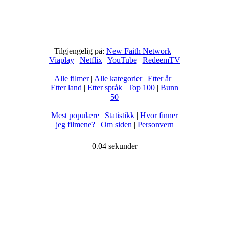
Tilgjengelig på:
New Faith Network
|
Viaplay
|
Netflix
|
YouTube
|
RedeemTV
Alle filmer
|
Alle kategorier
|
Etter år
|
Etter land
|
Etter språk
|
Top 100
|
Bunn
50
Mest populære
|
Statistikk
|
Hvor finner
jeg filmene?
|
Om siden
|
Personvern
0.04 sekunder