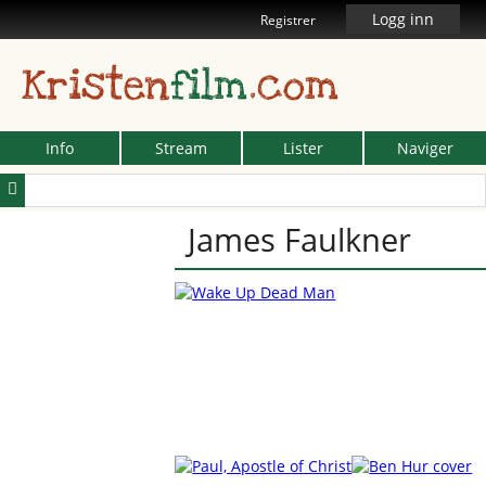
Logg inn
Registrer
Kristen
film
.com
Info
Stream
Lister
Naviger
James Faulkner