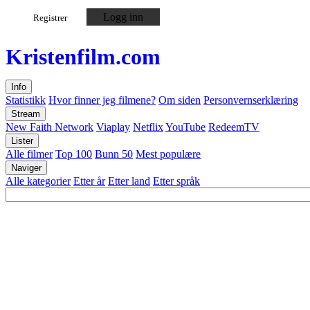
Logg inn
Registrer
Kristen
film
.com
Info
Statistikk
Hvor finner jeg filmene?
Om siden
Personvernserklæring
Stream
New Faith Network
Viaplay
Netflix
YouTube
RedeemTV
Lister
Alle filmer
Top 100
Bunn 50
Mest populære
Naviger
Alle kategorier
Etter år
Etter land
Etter språk