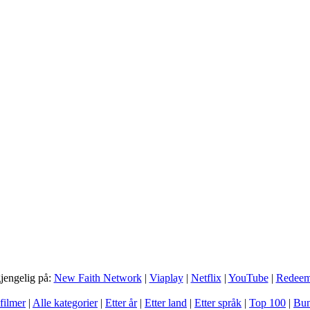
gjengelig på:
New Faith Network
|
Viaplay
|
Netflix
|
YouTube
|
Redee
filmer
|
Alle kategorier
|
Etter år
|
Etter land
|
Etter språk
|
Top 100
|
Bun