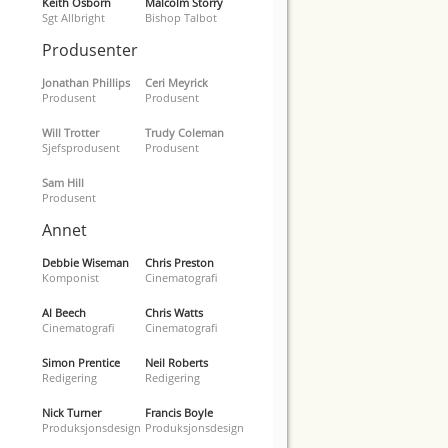
Keith Osborn
Malcolm Storry
Sgt Allbright
Bishop Talbot
Produsenter
Jonathan Phillips
Ceri Meyrick
Produsent
Produsent
Will Trotter
Trudy Coleman
Sjefsprodusent
Produsent
Sam Hill
Produsent
Annet
Debbie Wiseman
Chris Preston
Komponist
Cinematografi
Al Beech
Chris Watts
Cinematografi
Cinematografi
Simon Prentice
Neil Roberts
Redigering
Redigering
Nick Turner
Francis Boyle
Produksjonsdesign
Produksjonsdesign