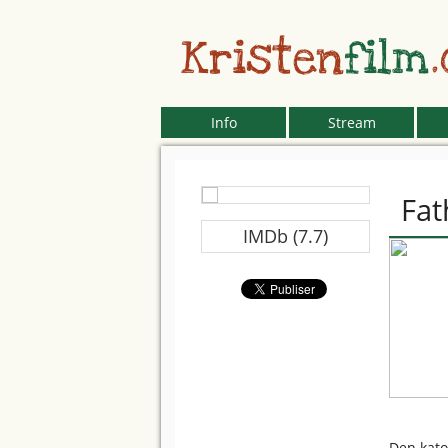
Kristen
film
Info
Stream
Fat
IMDb (7.7)
Den kato