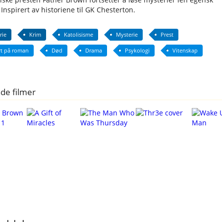
Inspirert av historiene til GK Chesterton.
rie
Krim
Katolisisme
Mysterie
Prest
rt på roman
Død
Drama
Psykologi
Vitenskap
de filmer