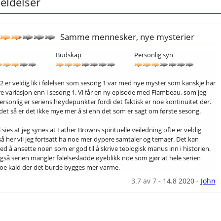
ldelser
Samme mennesker, nye mysterier
Budskap
Personlig syn
2 er veldig lik i følelsen som sesong 1 var med nye myster som kanskje har
dre variasjon enn i sesong 1. Vi får en ny episode med Flambeau, som jeg
ersonlig er seriens høydepunkter fordi det faktisk er noe kontinuitet der.
det så er det ikke mye mer å si enn det som er sagt om første sesong.
 sies at jeg synes at Father Browns spirituelle veiledning ofte er veldig
 så her vil jeg fortsatt ha noe mer dypere samtaler og temaer. Det kan
ed å ansette noen som er god til å skrive teologisk manus inn i historien.
gså serien mangler følelsesladde øyeblikk noe som gjør at hele serien
noe kald der det burde bygges mer varme.
3.7
av 7
-
14.8 2020
-
John