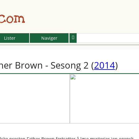
.com
Lister
Naviger
her Brown - Sesong 2
(
2014
)
lske presten Father Brown fortsetter å løse mysterier ien egensk