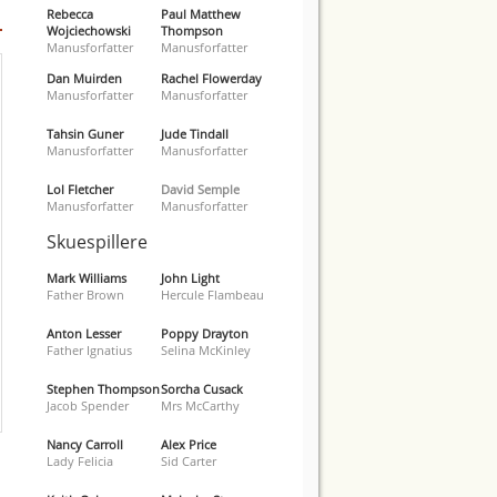
Rebecca
Paul Matthew
Wojciechowski
Thompson
Manusforfatter
Manusforfatter
Dan Muirden
Rachel Flowerday
Manusforfatter
Manusforfatter
Tahsin Guner
Jude Tindall
Manusforfatter
Manusforfatter
Lol Fletcher
David Semple
Manusforfatter
Manusforfatter
Skuespillere
Mark Williams
John Light
Father Brown
Hercule Flambeau
Anton Lesser
Poppy Drayton
Father Ignatius
Selina McKinley
Stephen Thompson
Sorcha Cusack
Jacob Spender
Mrs McCarthy
Nancy Carroll
Alex Price
Lady Felicia
Sid Carter