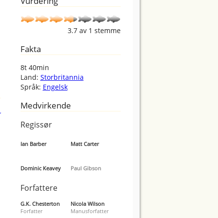
Vurdering
3.7
av
1
stemme
Fakta
8t 40min
Land:
Storbritannia
Språk:
Engelsk
Medvirkende
Regissør
Ian Barber
Matt Carter
Dominic Keavey
Paul Gibson
Forfattere
G.K. Chesterton
Nicola Wilson
Forfatter
Manusforfatter