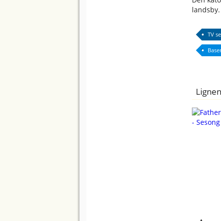
landsby. 
TV se
Base
Lignen