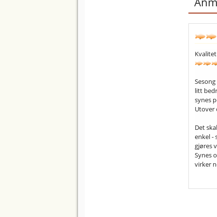
Anme
Kvalitet
Sesong 
litt be
synes p
Utover 
Det skal
enkel -
gjøres v
Synes o
virker 