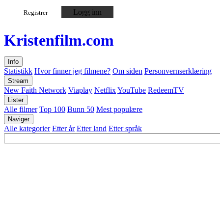
Logg inn
Registrer
Kristen
film
.com
Info
Statistikk
Hvor finner jeg filmene?
Om siden
Personvernserklæring
Stream
New Faith Network
Viaplay
Netflix
YouTube
RedeemTV
Lister
Alle filmer
Top 100
Bunn 50
Mest populære
Naviger
Alle kategorier
Etter år
Etter land
Etter språk