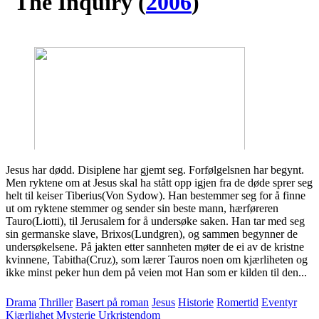
The Inquiry
(
2006
)
Jesus har dødd. Disiplene har gjemt seg. Forfølgelsnen har begynt.
Men ryktene om at Jesus skal ha stått opp igjen fra de døde sprer seg
helt til keiser Tiberius(Von Sydow). Han bestemmer seg for å finne
ut om ryktene stemmer og sender sin beste mann, hærføreren
Tauro(Liotti), til Jerusalem for å undersøke saken. Han tar med seg
sin germanske slave, Brixos(Lundgren), og sammen begynner de
undersøkelsene. På jakten etter sannheten møter de ei av de kristne
kvinnene, Tabitha(Cruz), som lærer Tauros noen om kjærliheten og
ikke minst peker hun dem på veien mot Han som er kilden til den...
Drama
Thriller
Basert på roman
Jesus
Historie
Romertid
Eventyr
Kjærlighet
Mysterie
Urkristendom