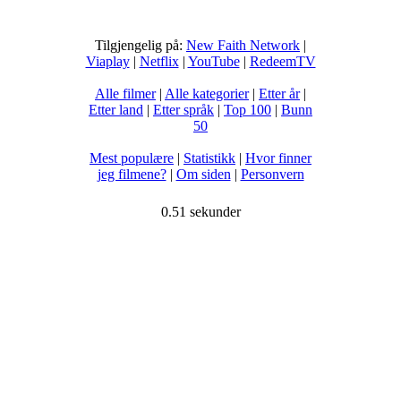
Tilgjengelig på:
New Faith Network
|
Viaplay
|
Netflix
|
YouTube
|
RedeemTV
Alle filmer
|
Alle kategorier
|
Etter år
|
Etter land
|
Etter språk
|
Top 100
|
Bunn
50
Mest populære
|
Statistikk
|
Hvor finner
jeg filmene?
|
Om siden
|
Personvern
0.51 sekunder