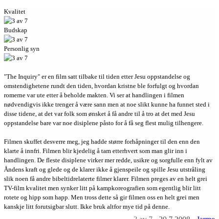
Kvalitet
Budskap
Personlig syn
"The Inquiry" er en film satt tilbake til tiden etter Jesu oppstandelse og
omstendighetene rundt den tiden, hvordan kristne ble forfulgt og hvordan
romerne var ute etter å beholde makten. Vi ser at handlingen i filmen
nødvendigvis ikke trenger å være sann men at noe slikt kunne ha funnet sted i
disse tidene, at det var folk som ønsket å få andre til å tro at det med Jesu
oppstandelse bare var noe disiplene påsto for å få seg flest mulig tilhengere.
Filmen skuffet desverre meg, jeg hadde større forhåpninger til den enn den
klarte å innfri. Filmen blir kjedelig å tam etterhvert som man glir inn i
handlingen. De fleste disiplene virker mer redde, usikre og sorgfulle enn fylt av
Åndens kraft og glede og de klarer ikke å gjenspeile og spille Jesu utstråling
slik noen få andre bibeltidrelaterte filmer klarer. Filmen preges av en helt grei
TV-film kvalitet men synker litt på kampkoreografien som egentlig blir litt
rotete og hipp som happ. Men tross dette så gir filmen oss en helt grei men
kanskje litt forutsigbar slutt. Ikke bruk altfor mye tid på denne.