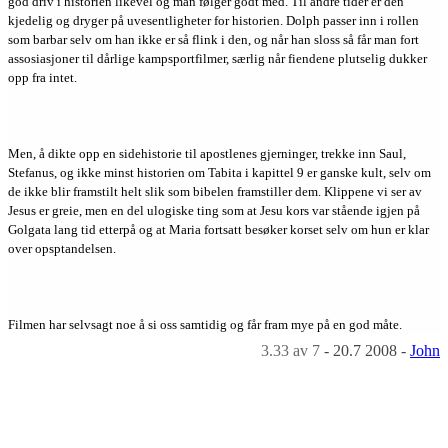
god driv i historien likevel og man følger godt med. Til andre tider er den
kjedelig og dryger på uvesentligheter for historien. Dolph passer inn i rollen
som barbar selv om han ikke er så flink i den, og når han sloss så får man fort
assosiasjoner til dårlige kampsportfilmer, særlig når fiendene plutselig dukker
opp fra intet.
Men, å dikte opp en sidehistorie til apostlenes gjerninger, trekke inn Saul,
Stefanus, og ikke minst historien om Tabita i kapittel 9 er ganske kult, selv om
de ikke blir framstilt helt slik som bibelen framstiller dem. Klippene vi ser av
Jesus er greie, men en del ulogiske ting som at Jesu kors var stående igjen på
Golgata lang tid etterpå og at Maria fortsatt besøker korset selv om hun er klar
over opsptandelsen.
Filmen har selvsagt noe å si oss samtidig og får fram mye på en god måte.
3.33
av 7
-
20.7 2008
-
John