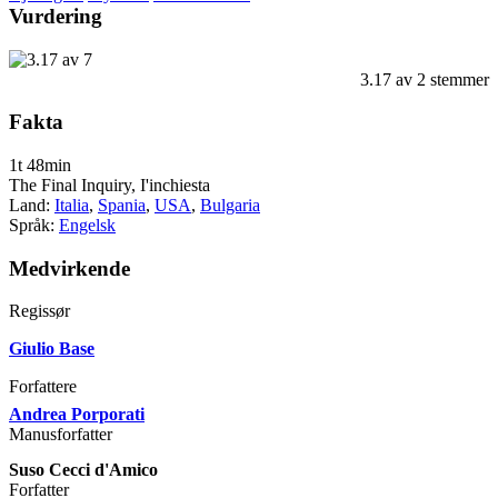
Vurdering
3.17
av
2
stemmer
Fakta
1t 48min
The Final Inquiry, I'inchiesta
Land:
Italia
,
Spania
,
USA
,
Bulgaria
Språk:
Engelsk
Medvirkende
Regissør
Giulio Base
Forfattere
Andrea Porporati
Manusforfatter
Suso Cecci d'Amico
Forfatter