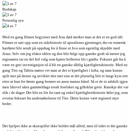
Budskap
Personlig syn
Med en gang filmen begynner med Jesu død merker man at det er en god idé.
Filmen er satt opp som en sidehistorie til apostlenes gjerninger, der en romersk
hærfører blir sendt på oppdrag for å finne ut hva som egentlig skjedde med
Jesus. Selv om jeg elsker idéen og den blir fulgt opp ganske godt så mener jeg
regissøren tar en del feil valg som kjører helheten litt i grøfta. Fokuset går fra å
være en grei investigasjon til å bli en ganske dårlig kjærlighetshistorie. Med en
gang Tito og Tabita møtes vet man at det er kjærlighet i lufta, og man kunne
spilt mer på denne og utviklet den mer enn at det plutselig blir et langt kyss rett
etter at hun for første gang berører en anen manns hånd. Så er de to adskilt igjen
men likevel sånn gammeldags totalt forelsket og gifteklar greie. Kanskje det var
slik i de dager. Det blir en litt for tam og enkel kjærlighetshistorie føler jeg, som
overtar fokuset fra undersøkelsene til Tito. Dette kunne vært regissert mye
bedre.
Det hjelper ikke at skuespillet ikke holder mål alltid, men til tider er det ganske