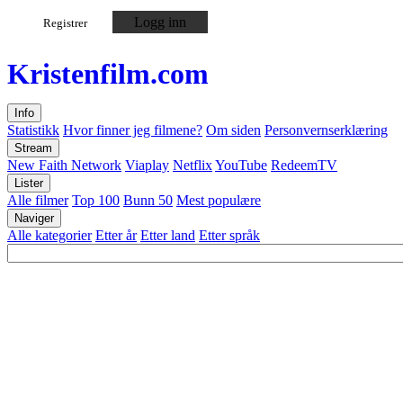
Logg inn
Registrer
Kristen
film
.com
Info
Statistikk
Hvor finner jeg filmene?
Om siden
Personvernserklæring
Stream
New Faith Network
Viaplay
Netflix
YouTube
RedeemTV
Lister
Alle filmer
Top 100
Bunn 50
Mest populære
Naviger
Alle kategorier
Etter år
Etter land
Etter språk