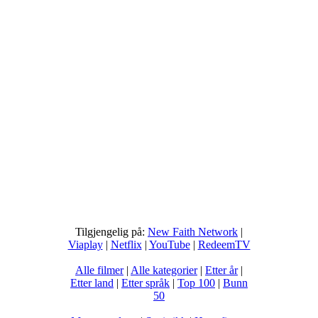
Tilgjengelig på:
New Faith Network
|
Viaplay
|
Netflix
|
YouTube
|
RedeemTV
Alle filmer
|
Alle kategorier
|
Etter år
|
Etter land
|
Etter språk
|
Top 100
|
Bunn
50