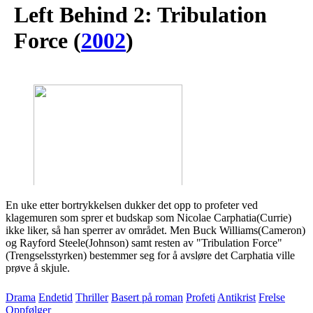
Left Behind 2: Tribulation
Force
(
2002
)
En uke etter bortrykkelsen dukker det opp to profeter ved
klagemuren som sprer et budskap som Nicolae Carphatia(Currie)
ikke liker, så han sperrer av området. Men Buck Williams(Cameron)
og Rayford Steele(Johnson) samt resten av "Tribulation Force"
(Trengselsstyrken) bestemmer seg for å avsløre det Carphatia ville
prøve å skjule.
Drama
Endetid
Thriller
Basert på roman
Profeti
Antikrist
Frelse
Oppfølger