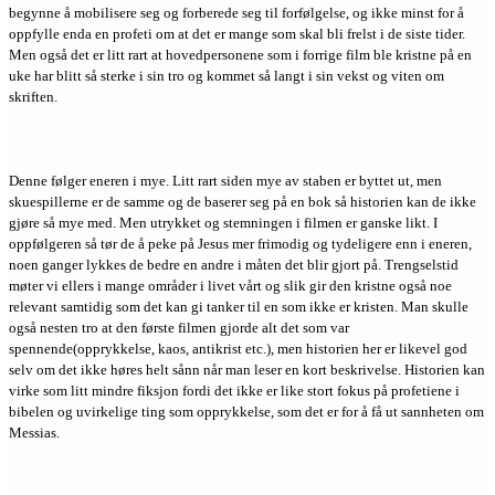
begynne å mobilisere seg og forberede seg til forfølgelse, og ikke minst for å
oppfylle enda en profeti om at det er mange som skal bli frelst i de siste tider.
Men også det er litt rart at hovedpersonene som i forrige film ble kristne på en
uke har blitt så sterke i sin tro og kommet så langt i sin vekst og viten om
skriften.
Denne følger eneren i mye. Litt rart siden mye av staben er byttet ut, men
skuespillerne er de samme og de baserer seg på en bok så historien kan de ikke
gjøre så mye med. Men utrykket og stemningen i filmen er ganske likt. I
oppfølgeren så tør de å peke på Jesus mer frimodig og tydeligere enn i eneren,
noen ganger lykkes de bedre en andre i måten det blir gjort på. Trengselstid
møter vi ellers i mange områder i livet vårt og slik gir den kristne også noe
relevant samtidig som det kan gi tanker til en som ikke er kristen. Man skulle
også nesten tro at den første filmen gjorde alt det som var
spennende(opprykkelse, kaos, antikrist etc.), men historien her er likevel god
selv om det ikke høres helt sånn når man leser en kort beskrivelse. Historien kan
virke som litt mindre fiksjon fordi det ikke er like stort fokus på profetiene i
bibelen og uvirkelige ting som opprykkelse, som det er for å få ut sannheten om
Messias.