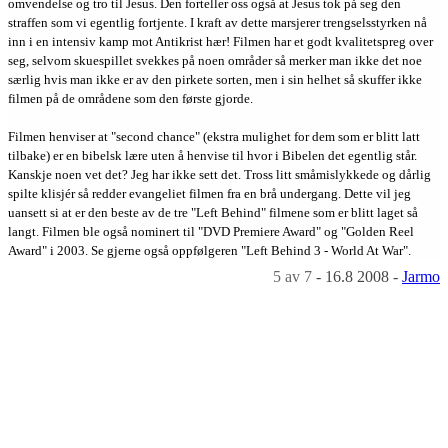
omvendelse og tro til Jesus. Den forteller oss også at Jesus tok på seg den
straffen som vi egentlig fortjente. I kraft av dette marsjerer trengselsstyrken nå
inn i en intensiv kamp mot Antikrist hær! Filmen har et godt kvalitetspreg over
seg, selvom skuespillet svekkes på noen områder så merker man ikke det noe
særlig hvis man ikke er av den pirkete sorten, men i sin helhet så skuffer ikke
filmen på de områdene som den første gjorde.
Filmen henviser at "second chance" (ekstra mulighet for dem som er blitt latt
tilbake) er en bibelsk lære uten å henvise til hvor i Bibelen det egentlig står.
Kanskje noen vet det? Jeg har ikke sett det. Tross litt småmislykkede og dårlig
spilte klisjér så redder evangeliet filmen fra en brå undergang. Dette vil jeg
uansett si at er den beste av de tre "Left Behind" filmene som er blitt laget så
langt. Filmen ble også nominert til "DVD Premiere Award" og "Golden Reel
Award" i 2003. Se gjerne også oppfølgeren "Left Behind 3 - World At War".
5
av 7
-
16.8 2008
-
Jarmo