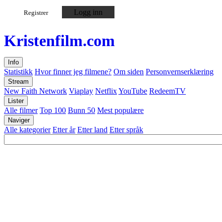
Logg inn
Registrer
Kristen
film
.com
Info
Statistikk
Hvor finner jeg filmene?
Om siden
Personvernserklæring
Stream
New Faith Network
Viaplay
Netflix
YouTube
RedeemTV
Lister
Alle filmer
Top 100
Bunn 50
Mest populære
Naviger
Alle kategorier
Etter år
Etter land
Etter språk