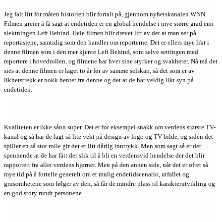
Jeg falt litt for måten historien blir fortalt på, gjennom nyhetskanalen WNN.
Filmen greier å få sagt at endetiden er en global hendelse i mye større grad enn
slektningen Left Behind. Hele filmen blir drevet litt av det at man ser på
reportasjene, samtidig som den handler om reporterne. Det er ellers mye likt i
denne filmen som i den mer kjente Left Behind, som selve settingen med
reportere i hovedrollen, og filmene har hver sine styrker og svakheter. Nå må det
sies at denne filmen er laget to år før av samme selskap, så det som er av
likhetstrekk er nokk hentet fra denne og det at de har veldig likt syn på
endetiden.
Kvaliteten er ikke sånn super. Det er for eksempel snakk om verdens største TV-
kanal og så har de lagt så lite vekt på design av logo og TV-bilde, og siden det
spiller en så stor rolle gir det et litt dårlig inntrykk. Men som sagt så er det
spennende at de har fått det slik til å bli en verdensvid hendelse der det blir
rapportert fra aller verdens hjørner. Men på den annen side, når det er ofret så
mye tid på å fortelle generelt om et mulig endetidscenario, utfallet og
grusomhetene som følger av den, så får de mindre plass til karakterutvikling og
en god story rundt personene.