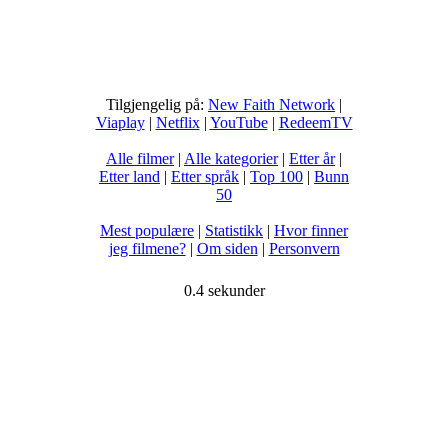
Tilgjengelig på:
New Faith Network
|
Viaplay
|
Netflix
|
YouTube
|
RedeemTV
Alle filmer
|
Alle kategorier
|
Etter år
|
Etter land
|
Etter språk
|
Top 100
|
Bunn
50
Mest populære
|
Statistikk
|
Hvor finner
jeg filmene?
|
Om siden
|
Personvern
0.4 sekunder