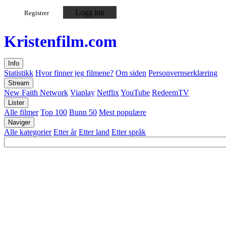
Logg inn
Registrer
Kristen
film
.com
Info
Statistikk
Hvor finner jeg filmene?
Om siden
Personvernserklæring
Stream
New Faith Network
Viaplay
Netflix
YouTube
RedeemTV
Lister
Alle filmer
Top 100
Bunn 50
Mest populære
Naviger
Alle kategorier
Etter år
Etter land
Etter språk