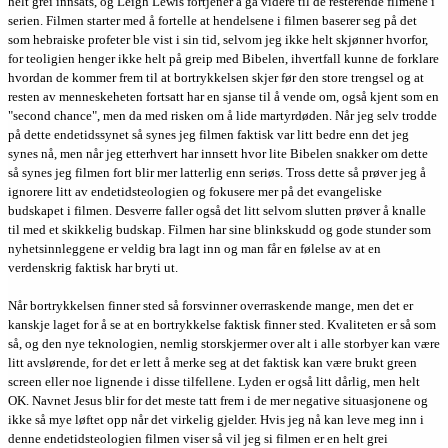
helt grei innsats, og Leigh Lewis fortjener å gå videre til de resterende filmene i
serien. Filmen starter med å fortelle at hendelsene i filmen baserer seg på det
som hebraiske profeter ble vist i sin tid, selvom jeg ikke helt skjønner hvorfor,
for teoligien henger ikke helt på greip med Bibelen, ihvertfall kunne de forklare
hvordan de kommer frem til at bortrykkelsen skjer før den store trengsel og at
resten av menneskeheten fortsatt har en sjanse til å vende om, også kjent som en
"second chance", men da med risken om å lide martyrdøden. Når jeg selv trodde
på dette endetidssynet så synes jeg filmen faktisk var litt bedre enn det jeg
synes nå, men når jeg etterhvert har innsett hvor lite Bibelen snakker om dette
så synes jeg filmen fort blir mer latterlig enn seriøs. Tross dette så prøver jeg å
ignorere litt av endetidsteologien og fokusere mer på det evangeliske
budskapet i filmen. Desverre faller også det litt selvom slutten prøver å knalle
til med et skikkelig budskap. Filmen har sine blinkskudd og gode stunder som
nyhetsinnleggene er veldig bra lagt inn og man får en følelse av at en
verdenskrig faktisk har bryti ut.
Når bortrykkelsen finner sted så forsvinner overraskende mange, men det er
kanskje laget for å se at en bortrykkelse faktisk finner sted. Kvaliteten er så som
så, og den nye teknologien, nemlig storskjermer over alt i alle storbyer kan være
litt avslørende, for det er lett å merke seg at det faktisk kan være brukt green
screen eller noe lignende i disse tilfellene. Lyden er også litt dårlig, men helt
OK. Navnet Jesus blir for det meste tatt frem i de mer negative situasjonene og
ikke så mye løftet opp når det virkelig gjelder. Hvis jeg nå kan leve meg inn i
denne endetidsteologien filmen viser så vil jeg si filmen er en helt grei