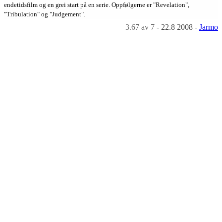
endetidsfilm og en grei start på en serie. Oppfølgerne er "Revelation",
"Tribulation" og "Judgement".
3.67
av 7
-
22.8 2008
-
Jarmo