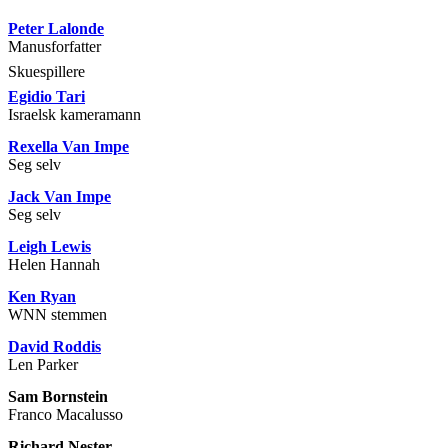
Peter Lalonde
Manusforfatter
Skuespillere
Egidio Tari
Israelsk kameramann
Rexella Van Impe
Seg selv
Jack Van Impe
Seg selv
Leigh Lewis
Helen Hannah
Ken Ryan
WNN stemmen
David Roddis
Len Parker
Sam Bornstein
Franco Macalusso
Richard Nester