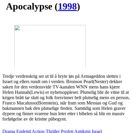
Apocalypse
(
1998
)
Tredje verdenskrig ser ut til å bryte løs på Armageddon sletten i
Israel og ellers rundt om i verden. Bronson Pearl(Nester) dekker
saken for den verdensvide TV-kanalen WNN mens hans kjære
Helen Hannah(Lewis) er nyhetsoppleser. Plutselig blir de vitne til at
krigen brått tar slutt og folk forsvinner helt plutselig mens en person,
Franco Macalusso(Bornstein), står fram som Messias og Gud og
bakmannen bak den plutselige freden. Samtidig som Helen graver
dypere og finner svarene hun leter etter i bibelen så blir en massiv
forfølgelse av de kristne påbegynt.
Drama
Endetid
Action
Thriller
Profeti
Antikrist
Israel