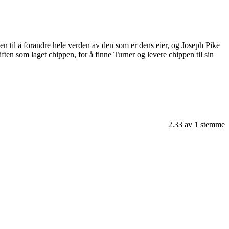
n til å forandre hele verden av den som er dens eier, og Joseph Pike
riften som laget chippen, for å finne Turner og levere chippen til sin
2.33
av
1
stemme