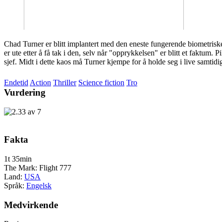
Chad Turner er blitt implantert med den eneste fungerende biometriske
er ute etter å få tak i den, selv når "opprykkelsen" er blitt et faktum. 
sjef. Midt i dette kaos må Turner kjempe for å holde seg i live samtidi
Endetid
Action
Thriller
Science fiction
Tro
Vurdering
Fakta
1t 35min
The Mark: Flight 777
Land:
USA
Språk:
Engelsk
Medvirkende