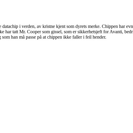
 datachip i verden, av kristne kjent som dyrets merke. Chippen har evne
Pike har tatt Mr. Cooper som gissel, som er sikkerhetsjeft for Avanti, bed
g som han må passe på at chippen ikke faller i feil hender.