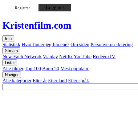
Logg inn
Registrer
Kristen
film
.com
Info
Statistikk
Hvor finner jeg filmene?
Om siden
Personvernserklæring
Stream
New Faith Network
Viaplay
Netflix
YouTube
RedeemTV
Lister
Alle filmer
Top 100
Bunn 50
Mest populære
Naviger
Alle kategorier
Etter år
Etter land
Etter språk