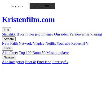
Logg inn
Registrer
Kristen
film
.com
Info
Statistikk
Hvor finner jeg filmene?
Om siden
Personvernserklæring
Stream
New Faith Network
Viaplay
Netflix
YouTube
RedeemTV
Lister
Alle filmer
Top 100
Bunn 50
Mest populære
Naviger
Alle kategorier
Etter år
Etter land
Etter språk