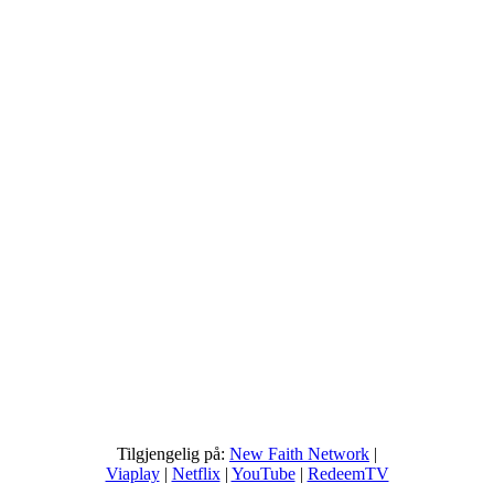
Tilgjengelig på:
New Faith Network
|
Viaplay
|
Netflix
|
YouTube
|
RedeemTV