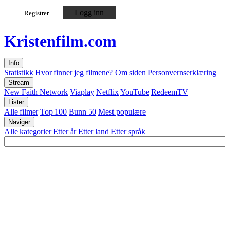
Logg inn
Registrer
Kristen
film
.com
Info
Statistikk
Hvor finner jeg filmene?
Om siden
Personvernserklæring
Stream
New Faith Network
Viaplay
Netflix
YouTube
RedeemTV
Lister
Alle filmer
Top 100
Bunn 50
Mest populære
Naviger
Alle kategorier
Etter år
Etter land
Etter språk