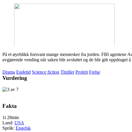
På et øyeblikk forsvant mange mennesker fra jorden. FBI agentene A
avgjørende vending når saken blir avsluttet og de blir gitt oppdraget
Drama
Endetid
Science fiction
Thriller
Profeti
Frelse
Vurdering
Fakta
1t 28min
Land:
USA
Språk:
Engelsk