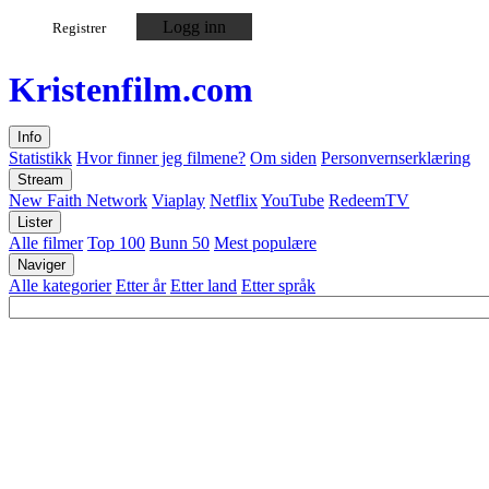
Logg inn
Registrer
Kristen
film
.com
Info
Statistikk
Hvor finner jeg filmene?
Om siden
Personvernserklæring
Stream
New Faith Network
Viaplay
Netflix
YouTube
RedeemTV
Lister
Alle filmer
Top 100
Bunn 50
Mest populære
Naviger
Alle kategorier
Etter år
Etter land
Etter språk