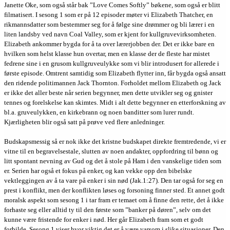
Janette Oke, som også står bak ”Love Comes Softly” bøkene, som også er blitt
filmatisert. I sesong 1 som er på 12 episoder møter vi Elizabeth Thatcher, en
rikmannsdatter som bestemmer seg for å følge sine drømmer og bli lærer i en
liten landsby ved navn Coal Valley, som er kjent for kullgruvevirksomheten.
Elizabeth ankommer bygda for å ta over lærerjobben der. Det er ikke bare en
hvilken som helst klasse hun overtar, men en klasse der de fleste har mistet
fedrene sine i en grusom kullgruveulykke som vi blir introdusert for allerede i
første episode. Omtrent samtidig som Elizabeth flytter inn, får bygda også ansatt
den ridende politimannen Jack Thornton. Forholdet mellom Elizabeth og Jack
er ikke det aller beste når serien begynner, men dette utvikler seg og gnister
tennes og forelskelse kan skimtes. Midt i alt dette begynner en etterforskning av
bl.a. gruveulykken, en kirkebrann og noen banditter som lurer rundt.
Kjærligheten blir også satt på prøve ved flere anledninger.
Budskapsmessig så er nok ikke det kristne budskapet direkte fremtredende, vi er
vitne til en begravelsestale, slutten av noen andakter, oppfordring til bønn og
litt spontant nevning av Gud og det å stole på Ham i den vanskelige tiden som
er. Serien har også et fokus på enker, og kan vekke opp den bibelske
vektleggingen av å ta vare på enker i sin nød (Jak.1:27). Den tar også for seg en
prest i konflikt, men der konflikten løses og forsoning finner sted. Et annet godt
moralsk aspekt som sesong 1 i tar fram er temaet om å finne den rette, det å ikke
forhaste seg eller alltid ty til den første som ”banker på døren”, selv om det
kunne være fristende for enker i nød. Her går Elizabeth fram som et godt
forbilde. Sesong 1 viser hvor viktig det er å være varsom i slike situasjoner. Den