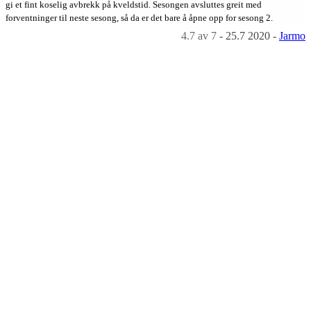
gi et fint koselig avbrekk på kveldstid. Sesongen avsluttes greit med
forventninger til neste sesong, så da er det bare å åpne opp for sesong 2.
4.7
av 7
-
25.7 2020
-
Jarmo