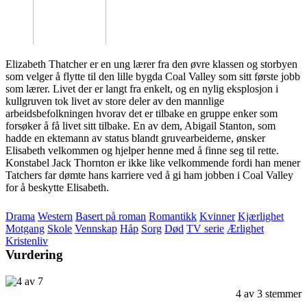
Elizabeth Thatcher er en ung lærer fra den øvre klassen og storbyen
som velger å flytte til den lille bygda Coal Valley som sitt første jobb
som lærer. Livet der er langt fra enkelt, og en nylig eksplosjon i
kullgruven tok livet av store deler av den mannlige
arbeidsbefolkningen hvorav det er tilbake en gruppe enker som
forsøker å få livet sitt tilbake. En av dem, Abigail Stanton, som
hadde en ektemann av status blandt gruvearbeiderne, ønsker
Elisabeth velkommen og hjelper henne med å finne seg til rette.
Konstabel Jack Thornton er ikke like velkommende fordi han mener
Tatchers far dømte hans karriere ved å gi ham jobben i Coal Valley
for å beskytte Elisabeth.
Drama
Western
Basert på roman
Romantikk
Kvinner
Kjærlighet
Motgang
Skole
Vennskap
Håp
Sorg
Død
TV serie
Ærlighet
Kristenliv
Vurdering
4
av
3
stemmer