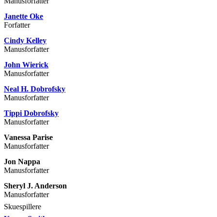
Manusforfatter
Janette Oke
Forfatter
Cindy Kelley
Manusforfatter
John Wierick
Manusforfatter
Neal H. Dobrofsky
Manusforfatter
Tippi Dobrofsky
Manusforfatter
Vanessa Parise
Manusforfatter
Jon Nappa
Manusforfatter
Sheryl J. Anderson
Manusforfatter
Skuespillere