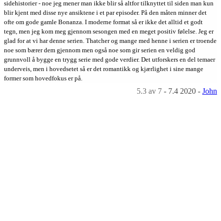
sidehistorier - noe jeg mener man ikke blir så altfor tilknyttet til siden man kun
blir kjent med disse nye ansiktene i et par episoder. På den måten minner det
ofte om gode gamle Bonanza. I moderne format så er ikke det alltid et godt
tegn, men jeg kom meg gjennom sesongen med en meget positiv følelse. Jeg er
glad for at vi har denne serien. Thatcher og mange med henne i serien er troende
noe som bærer dem gjennom men også noe som gir serien en veldig god
grunnvoll å bygge en trygg serie med gode verdier. Det utforskers en del temaer
underveis, men i hovedsetet så er det romantikk og kjærlighet i sine mange
former som hovedfokus er på.
5.3
av 7
-
7.4 2020
-
John