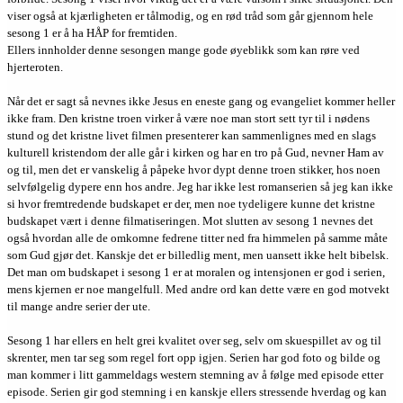
viser også at kjærligheten er tålmodig, og en rød tråd som går gjennom hele
sesong 1 er å ha HÅP for fremtiden.
Ellers innholder denne sesongen mange gode øyeblikk som kan røre ved
hjerteroten.
Når det er sagt så nevnes ikke Jesus en eneste gang og evangeliet kommer heller
ikke fram. Den kristne troen virker å være noe man stort sett tyr til i nødens
stund og det kristne livet filmen presenterer kan sammenlignes med en slags
kulturell kristendom der alle går i kirken og har en tro på Gud, nevner Ham av
og til, men det er vanskelig å påpeke hvor dypt denne troen stikker, hos noen
selvfølgelig dypere enn hos andre. Jeg har ikke lest romanserien så jeg kan ikke
si hvor fremtredende budskapet er der, men noe tydeligere kunne det kristne
budskapet vært i denne filmatiseringen. Mot slutten av sesong 1 nevnes det
også hvordan alle de omkomne fedrene titter ned fra himmelen på samme måte
som Gud gjør det. Kanskje det er billedlig ment, men uansett ikke helt bibelsk.
Det man om budskapet i sesong 1 er at moralen og intensjonen er god i serien,
mens kjernen er noe mangelfull. Med andre ord kan dette være en god motvekt
til mange andre serier der ute.
Sesong 1 har ellers en helt grei kvalitet over seg, selv om skuespillet av og til
skrenter, men tar seg som regel fort opp igjen. Serien har god foto og bilde og
man kommer i litt gammeldags western stemning av å følge med episode etter
episode. Serien gir god stemning i en kanskje ellers stressende hverdag og kan