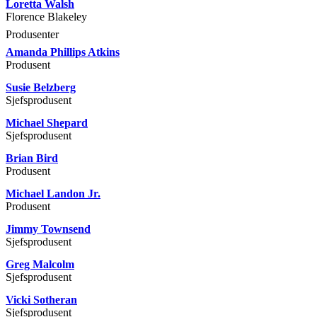
Loretta Walsh
Florence Blakeley
Produsenter
Amanda Phillips Atkins
Produsent
Susie Belzberg
Sjefsprodusent
Michael Shepard
Sjefsprodusent
Brian Bird
Produsent
Michael Landon Jr.
Produsent
Jimmy Townsend
Sjefsprodusent
Greg Malcolm
Sjefsprodusent
Vicki Sotheran
Sjefsprodusent