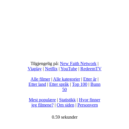
Tilgjengelig på:
New Faith Network
|
Viaplay
|
Netflix
|
YouTube
|
RedeemTV
Alle filmer
|
Alle kategorier
|
Etter år
|
Etter land
|
Etter språk
|
Top 100
|
Bunn
50
Mest populære
|
Statistikk
|
Hvor finner
jeg filmene?
|
Om siden
|
Personvern
0.59 sekunder