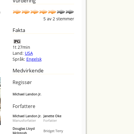
Vurdering
n
5
av
2
stemmer
Fakta
1t 27min
Land:
USA
Språk:
Engelsk
Medvirkende
Regissør
Michael Landon Jr.
Forfattere
Michael Landon Jr.
Janette Oke
Manusforfatter
Forfatter
Douglas Lloyd
Bridget Terry
McIntosh