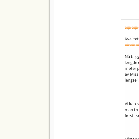
Kvalitet
Nå begy
lengde 
møter på
av Miss
lengsel.
Vi kan s
man tro
først i 