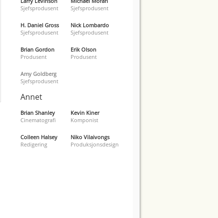
Larry Levinson
Michael Moran
Sjefsprodusent
Sjefsprodusent
H. Daniel Gross
Nick Lombardo
Sjefsprodusent
Sjefsprodusent
Brian Gordon
Erik Olson
Produsent
Produsent
Amy Goldberg
Sjefsprodusent
Annet
Brian Shanley
Kevin Kiner
Cinematografi
Komponist
Colleen Halsey
Niko Vilaivongs
Redigering
Produksjonsdesign