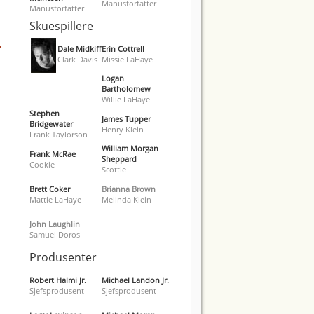
Manusforfatter
Manusforfatter
Skuespillere
Dale Midkiff
Erin Cottrell
Clark Davis
Missie LaHaye
Logan
Bartholomew
Willie LaHaye
Stephen
James Tupper
Bridgewater
Henry Klein
Frank Taylorson
William Morgan
Frank McRae
Sheppard
Cookie
Scottie
Brett Coker
Brianna Brown
Mattie LaHaye
Melinda Klein
John Laughlin
Samuel Doros
Produsenter
Robert Halmi Jr.
Michael Landon Jr.
Sjefsprodusent
Sjefsprodusent