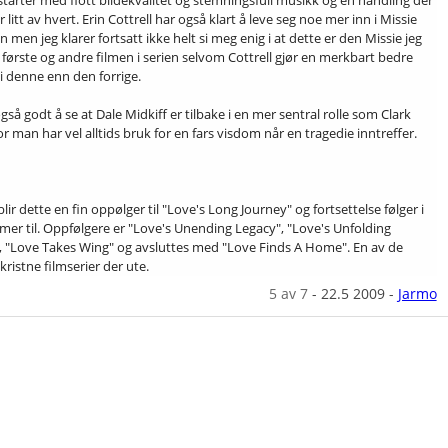
starter med flott bildekvalitet og stemningsfull musikk og en handling der
r litt av hvert. Erin Cottrell har også klart å leve seg noe mer inn i Missie
in men jeg klarer fortsatt ikke helt si meg enig i at dette er den Missie jeg
n første og andre filmen i serien selvom Cottrell gjør en merkbart bedre
 i denne enn den forrige.
gså godt å se at Dale Midkiff er tilbake i en mer sentral rolle som Clark
or man har vel alltids bruk for en fars visdom når en tragedie inntreffer.
t blir dette en fin oppølger til "Love's Long Journey" og fortsettelse følger i
lmer til. Oppfølgere er "Love's Unending Legacy", "Love's Unfolding
 "Love Takes Wing" og avsluttes med "Love Finds A Home". En av de
kristne filmserier der ute.
5
av 7
-
22.5 2009
-
Jarmo