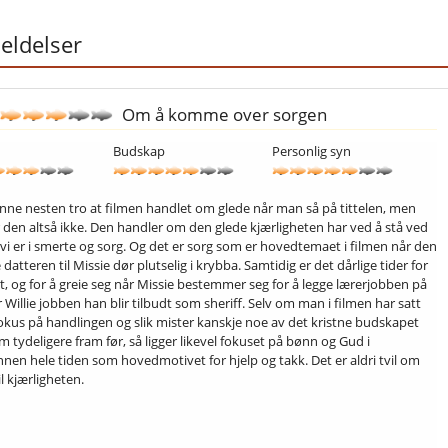
ldelser
Om å komme over sorgen
Budskap
Personlig syn
ne nesten tro at filmen handlet om glede når man så på tittelen, men
r den altså ikke. Den handler om den glede kjærligheten har ved å stå ved
 vi er i smerte og sorg. Og det er sorg som er hovedtemaet i filmen når den
datteren til Missie dør plutselig i krybba. Samtidig er det dårlige tider for
st, og for å greie seg når Missie bestemmer seg for å legge lærerjobben på
ar Willie jobben han blir tilbudt som sheriff. Selv om man i filmen har satt
kus på handlingen og slik mister kanskje noe av det kristne budskapet
 tydeligere fram før, så ligger likevel fokuset på bønn og Gud i
nen hele tiden som hovedmotivet for hjelp og takk. Det er aldri tvil om
il kjærligheten.