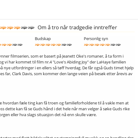
Om å tro når tradgedie inntreffer
Budskap
Personlig syn
nner filmserien, som er basert på Jeanett Oke's romaner, å ta form i
og vi har kommet til film nr.4 "Love's Abiding Joy" der LaHaye familien
 nye utfordringer i en ellers så tøff hverdag. De får også Guds timet hjelp
ies far, Clark Davis, som kommer den lange veien på besøk etter årevis av
e hvordan fæle ting kan få troen og familieforholdene til å vakle men at
ss dette kan få se Guds hånd i det hele når man velger å søke Guds rike
sorgen eller hva slags situasjon det nå enn skulle være.