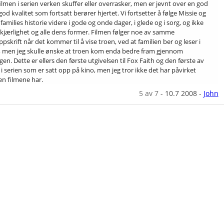
ilmen i serien verken skuffer eller overrasker, men er jevnt over en god
god kvalitet som fortsatt berører hjertet. Vi fortsetter å følge Missie og
amilies historie videre i gode og onde dager, i glede og i sorg, og ikke
i kjærlighet og alle dens former. Filmen følger noe av samme
skrift når det kommer til å vise troen, ved at familien ber og leser i
, men jeg skulle ønske at troen kom enda bedre fram gjennom
en. Dette er ellers den første utgivelsen til Fox Faith og den første av
i serien som er satt opp på kino, men jeg tror ikke det har påvirket
en filmene har.
5
av 7
-
10.7 2008
-
John