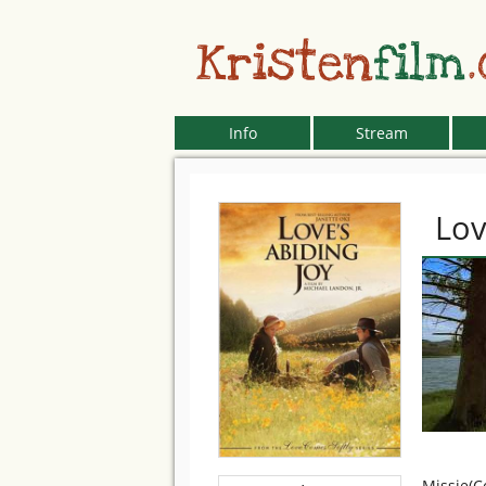
Kristen
film
Info
Stream
Lov
Missie(C