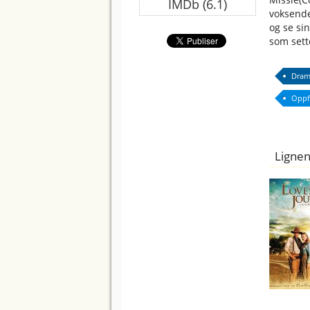
IMDb (6.1)
voksende 
og se si
som sett
Dram
Oppf
Lignen