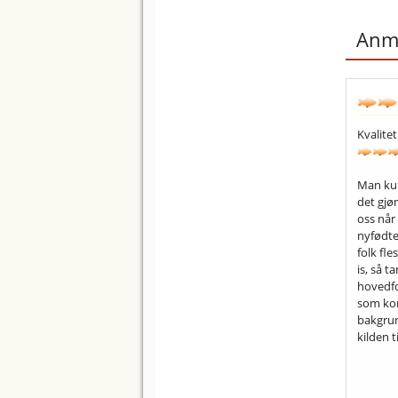
Anme
Kvalitet
Man kun
det gjø
oss når
nyfødte 
folk fle
is, så t
hovedfo
som kom
bakgrun
kilden t