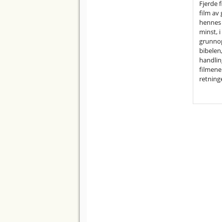
Fjerde f
film av 
hennes f
minst, 
grunnopp
bibelen
handling
filmene 
retning