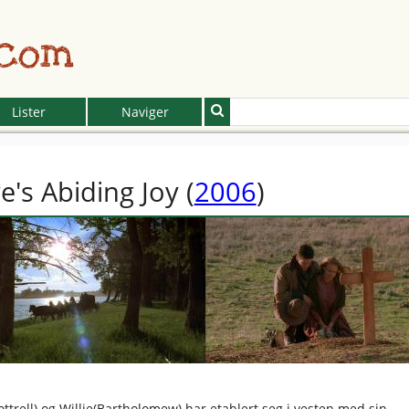
.com
Lister
Naviger
e's Abiding Joy
(
2006
)
ottrell) og Willie(Bartholomew) har etablert seg i vesten med sin