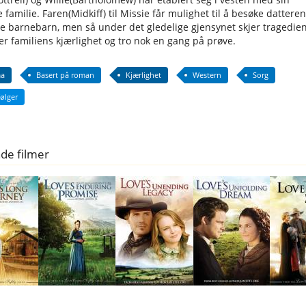
familie. Faren(Midkiff) til Missie får mulighet til å besøke datteren
ne barnebarn, men så under det gledelige gjensynet skjer tragedie
er familiens kjærlighet og tro nok en gang på prøve.
a
Basert på roman
Kjærlighet
Western
Sorg
ølger
de filmer