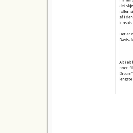
Filmen 
det skje
rollen s
så i de
innsats
Det er o
Davis, f
Alt i al
noen fi
Dream",
lengste 