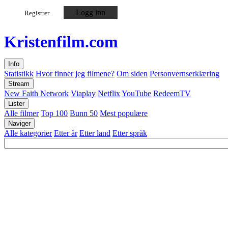
Logg inn
Registrer
Kristen
film
.com
Info
Statistikk
Hvor finner jeg filmene?
Om siden
Personvernserklæring
Stream
New Faith Network
Viaplay
Netflix
YouTube
RedeemTV
Lister
Alle filmer
Top 100
Bunn 50
Mest populære
Naviger
Alle kategorier
Etter år
Etter land
Etter språk