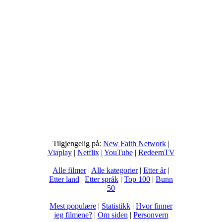
Tilgjengelig på:
New Faith Network
|
Viaplay
|
Netflix
|
YouTube
|
RedeemTV
Alle filmer
|
Alle kategorier
|
Etter år
|
Etter land
|
Etter språk
|
Top 100
|
Bunn
50
Mest populære
|
Statistikk
|
Hvor finner
jeg filmene?
|
Om siden
|
Personvern