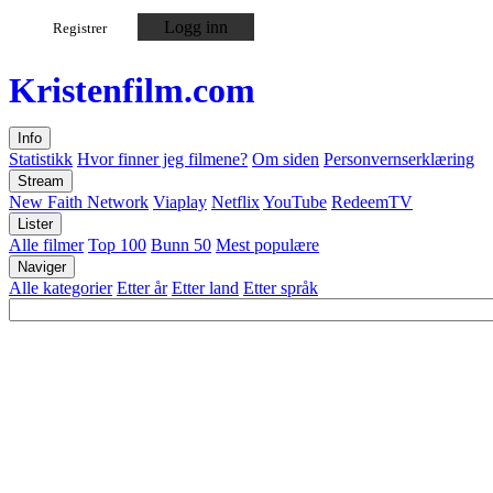
Logg inn
Registrer
Kristen
film
.com
Info
Statistikk
Hvor finner jeg filmene?
Om siden
Personvernserklæring
Stream
New Faith Network
Viaplay
Netflix
YouTube
RedeemTV
Lister
Alle filmer
Top 100
Bunn 50
Mest populære
Naviger
Alle kategorier
Etter år
Etter land
Etter språk